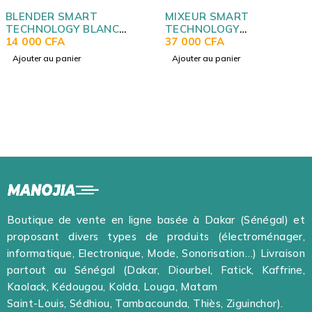
BLENDER SMART
MIXEUR SMART
TECHNOLOGY BLANC
TECHNOLOGY
STPE1020W
14 000
CFA
MULTIFONCTION STPE-
37 000
CFA
360
Ajouter au panier
Ajouter au panier
Boutique de vente en ligne basée à Dakar (Sénégal) et
proposant divers types de produits (électroménager,
informatique, Electronique, Mode, Sonorisation…) Livraison
partout au Sénégal (Dakar, Diourbel, Fatick, Kaffrine,
Kaolack, Kédougou, Kolda, Louga, Matam
Saint-Louis, Sédhiou, Tambacounda, Thiès, Ziguinchor).