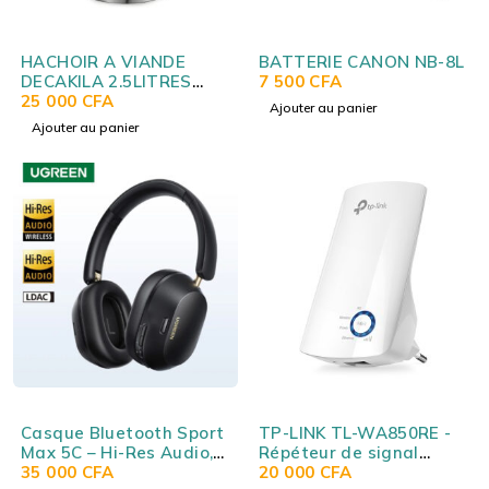
HACHOIR A VIANDE
BATTERIE CANON NB-8L
DECAKILA 2.5LITRES
7 500
CFA
KEMG016M
25 000
CFA
Ajouter au panier
Ajouter au panier
Casque Bluetooth Sport
TP-LINK TL-WA850RE -
Max 5C – Hi-Res Audio,
Répéteur de signal
ANC adaptative hybride,
35 000
CFA
Wireless N 300 Mbps
20 000
CFA