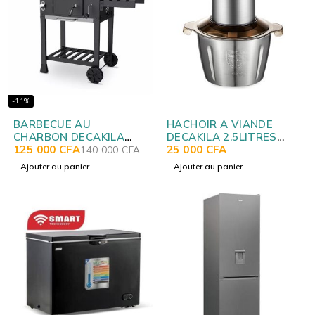
-11%
BARBECUE AU
HACHOIR A VIANDE
CHARBON DECAKILA
DECAKILA 2.5LITRES
KMCC008B
125 000
CFA
KEMG016M
25 000
CFA
140 000
CFA
Ajouter au panier
Ajouter au panier