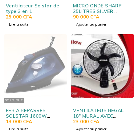
Ventilateur Solstar de
MICRO ONDE SHARP
type 3 en 1
25LITRES SILVER
25 000
CFA
R75MT(S)
90 000
CFA
Lire la suite
Ajouter au panier
SOLD OUT
FER A REPASSER
VENTILATEUR REGAL
SOLSTAR 1600W
18" MURAL AVEC
VIOLET IS1078APPVSS
13 000
CFA
COMMANDE R185WF
23 000
CFA
Lire la suite
Ajouter au panier