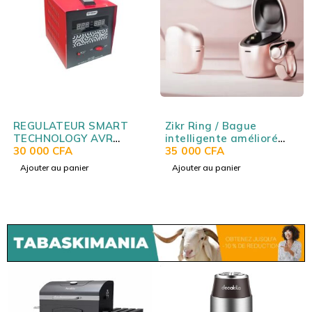
REGULATEUR SMART
Zikr Ring / Bague
TECHNOLOGY AVR
intelligente amélioré
2000VA
30 000
CFA
avec boitier de charge
35 000
CFA
(tailles d'anneau
Ajouter au panier
Ajouter au panier
interchangeables)
WESLAMIC iTasbih
Relation+