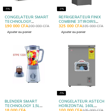
-5%
-3%
CONGELATEUR SMART
REFRIGERATEUR FINIX
TECHNOLOGY
COMBINE 3TIROIRS
HORIZONTAL 280LITRES
190 000
CFA
468LITRES + DIST D'EAU
325 000
CFA
200 000
CFA
335 000
CFA
NOIR STCC327B
GRIS GT/SN 383W
Ajouter au panier
Ajouter au panier
-5%
BLENDER SMART
CONGELATEUR ASTECH
TECHNOLOGY 1,5L
HORIZONTAL 160L
STPE1220
18 000
CFA
SILVER CH160IG
100 000
CFA
105 000
CFA