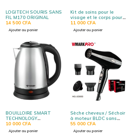
LOGITECH SOURIS SANS
Kit de soins pour le
FIL M170 ORIGINAL
visage et le corps pour
14 500
CFA
hommes WMARK HOME
11 000
CFA
NG-BT003
Ajouter au panier
Ajouter au panier
BOUILLOIRE SMART
Sèche cheveux / Séchoir
TECHNOLOGY
à moteur BLDC sans
ELECTRICS 1.8L GRIS
10 000
CFA
balais WMARK NG-
55 000
CFA
STPE249S
X3000
Ajouter au panier
Ajouter au panier