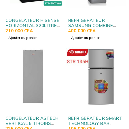
CONGELATEUR HISENSE
REFRIGERATEUR
HORIZONTAL 320LITRES
SAMSUNG COMBINE
VITRINE NOIR
210 000
CFA
3TIROIRS AVEC
400 000
CFA
FC32DD4HA
FONTAINE SILVER
Ajouter au panier
Ajouter au panier
RB33J3700SA
CONGELATEUR ASTECH
REFRIGERATEUR SMART
VERTICAL 6 TIROIRS
TECHNOLOGY BAR
PLAQ ALU SILVER FA-
225 000
CFA
2PORTES GRIS STR135H
105 000
CFA