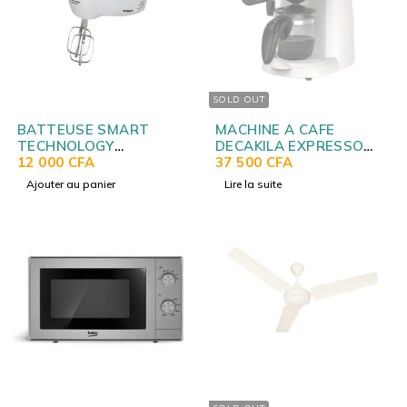
SOLD OUT
BATTEUSE SMART
MACHINE A CAFE
TECHNOLOGY
DECAKILA EXPRESSO
ELECTRIQUE 200W
12 000
CFA
KECF007W
37 500
CFA
STPE804D
Ajouter au panier
Lire la suite