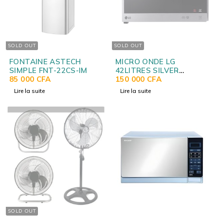
SOLD OUT
SOLD OUT
FONTAINE ASTECH
MICRO ONDE LG
SIMPLE FNT-22CS-IM
42LITRES SILVER
85 000
CFA
MS4295
150 000
CFA
Lire la suite
Lire la suite
SOLD OUT