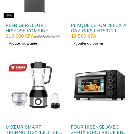
-9%
REFRIGERATEUR
PLAQUE LEFON 2FEUX A
HISENSE COMBINE
GAZ GRIS LFGS3221
3TIROIRS 228L
210 000
CFA
13 500
CFA
230 000
CFA
RD29DC4SA
Ajouter au panier
Ajouter au panier
MIXEUR SMART
FOUR HISENSE AVEC
TECHNOLOGY 1.8LITRES
2FEUX ELECTRIQUE EN