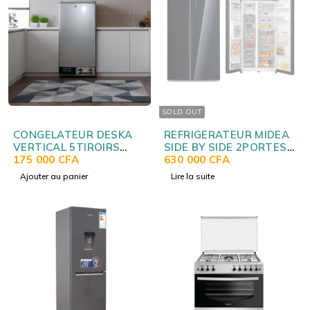
SOLD OUT
CONGELATEUR DESKA
REFRIGERATEUR MIDEA
VERTICAL 5TIROIRS
SIDE BY SIDE 2PORTES
GRIS VER155DK
175 000
CFA
710LITRES NOIR
630 000
CFA
710FGF22
Ajouter au panier
Lire la suite