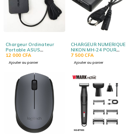
Chargeur Ordinateur
CHARGEUR NUMERIQUE
Portable ASUS
NIKON MH-24 POUR
19V3.42A 4.5*3.0MM
12 000
CFA
BATTERIE NIKON EN-
7 500
CFA
(Original) ASUS
EL14
Ajouter au panier
Ajouter au panier
19V3.42A 4.5*3.0MM
(Original)