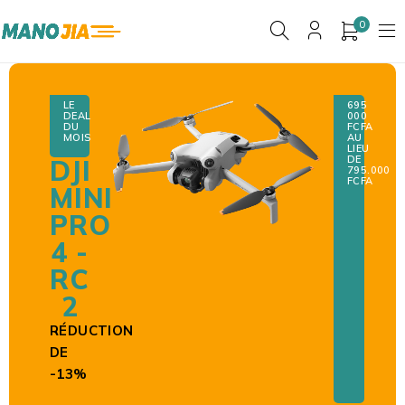
0
LE
695
DEAL
000
DU
F
CFA
MOIS
AU
LIEU
DE
DJI
795.000
FCFA
MINI
PRO
4 -
RC
2
RÉDUCTION
DE
-13%