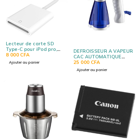
Lecteur de carte SD
Type-C pour iPod pro,
DEFROISSEUR A VAPEUR
MAC et Android D-118 -
8 000
CFA
CAC AUTOMATIQUE
USB-C SD CARD READER
CA820897
25 000
CFA
Ajouter au panier
D-118
Ajouter au panier