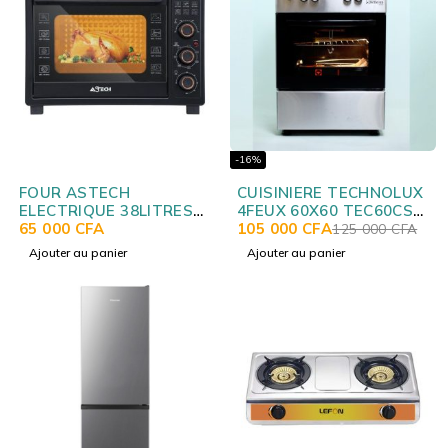
-16%
FOUR ASTECH
CUISINIERE TECHNOLUX
ELECTRIQUE 38LITRES
4FEUX 60X60 TEC60CS
NOIR FO38IGDL
65 000
CFA
NEW
105 000
CFA
125 000
CFA
Ajouter au panier
Ajouter au panier