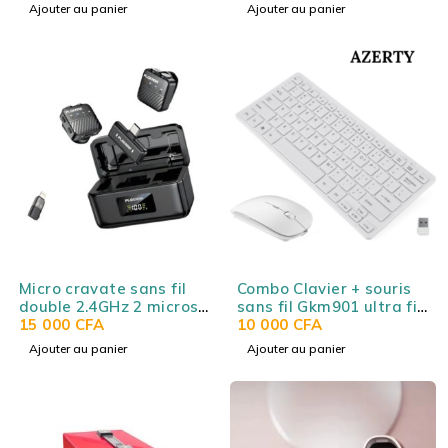
Bluetooth 5.4, audio
universel
Ajouter au panier
Ajouter au panier
spatial, 75h
d’autonomie, USB-C,
micro intégré, noir
Ugreen Hitune Max 5C
Micro cravate sans fil
Combo Clavier + souris
double 2.4GHz 2 micros
sans fil Gkm901 ultra fin
25m PLOKAMA
15 000
CFA
– Disposition AZERTY
10 000
CFA
MICROPHONE VM-80
Français
Ajouter au panier
Ajouter au panier