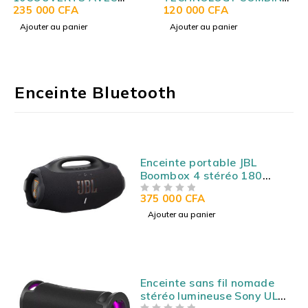
AFFICHAGE LED SILVER
235 000
CFA
3TIROIRS 133LITRES
120 000
CFA
DVS05024S
GRIS STCB155H
Ajouter au panier
Ajouter au panier
Enceinte Bluetooth
Enceinte portable JBL
Boombox 4 stéréo 180
Watts - Bluetooth 5.3 -
375 000
CFA
SUR 5
Autonomie 28h - Etanche
IP67 - USB/AUX
Ajouter au panier
Enceinte sans fil nomade
stéréo lumineuse Sony ULT