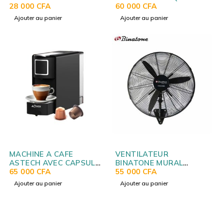
MULTIFONCTIONS STPE-
28 000
CFA
HAUT 28LITRES NOIR
60 000
CFA
8032P
H28TOBKPL16
Ajouter au panier
Ajouter au panier
MACHINE A CAFE
VENTILATEUR
ASTECH AVEC CAPSULE
BINATONE MURAL
NESPRESSO CM052FBO
65 000
CFA
INDUSTRIEL EN FER
55 000
CFA
IWF2600
Ajouter au panier
Ajouter au panier