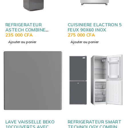
REFRIGERATEUR
CUISINIERE ELACTRON 5
ASTECH COMBINE
FEUX 90X60 INOX
4TIROIRS AVEC
235 000
CFA
275 000
CFA
FONTAINE SILVER
Ajouter au panier
Ajouter au panier
FC298FOSG
LAVE VAISSELLE BEKO
REFRIGERATEUR SMART
10COUVERTS AVEC
TECHNOLOGY COMBINE