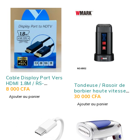
Cable Display Port Vers
HDMI 1.8M / RS-
Tondeuse / Rasoir de
DPHDMI1.8M
8 000
CFA
barbier haute vitesse
WMARK NG-8902
30 000
CFA
Ajouter au panier
Ajouter au panier