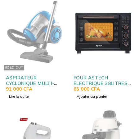
SOLD OUT
ASPIRATEUR
FOUR ASTECH
CYCLONIQUE MULTI-
ELECTRIQUE 38LITRES
PHASES BLACK DECKER
91 000
CFA
NOIR FO38IGDL
65 000
CFA
VM2825
Lire la suite
Ajouter au panier