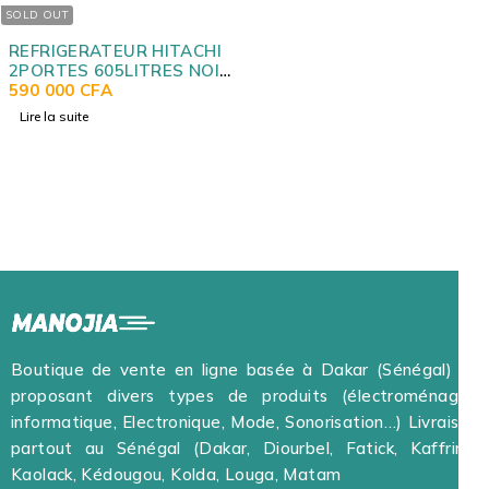
SOLD OUT
REFRIGERATEUR HITACHI
2PORTES 605LITRES NOIR
RVG700PUN7GB
590 000
CFA
Lire la suite
Boutique de vente en ligne basée à Dakar (Sénégal) et
proposant divers types de produits (électroménager,
informatique, Electronique, Mode, Sonorisation…) Livraison
partout au Sénégal (Dakar, Diourbel, Fatick, Kaffrine,
Kaolack, Kédougou, Kolda, Louga, Matam