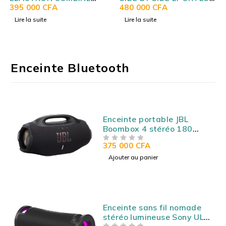
3TIROIRS 417LITRES GM
395 000
CFA
531LITRES AVEC
480 000
CFA
INVERTER SILVER
FONTAINE SILVER
Lire la suite
Lire la suite
EL66ETRF
CAC550SD
Enceinte Bluetooth
Enceinte portable JBL
Boombox 4 stéréo 180
Watts - Bluetooth 5.3 -
375 000
CFA
SUR 5
Autonomie 28h - Etanche
IP67 - USB/AUX
Ajouter au panier
Enceinte sans fil nomade
stéréo lumineuse Sony ULT