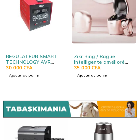
REGULATEUR SMART
Zikr Ring / Bague
TECHNOLOGY AVR
intelligente amélioré
2000VA
30 000
CFA
avec boitier de charge
35 000
CFA
(tailles d'anneau
Ajouter au panier
Ajouter au panier
interchangeables)
WESLAMIC iTasbih
Relation+