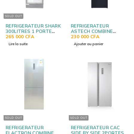
SOLD OUT
REFRIGERATEUR SHARK
REFRIGERATEUR
300LITRES 1 PORTE
ASTECH COMBINE
VITRINE CRF-570NF
265 000
CFA
3TIROIRS VERRE AVEC
230 000
CFA
FONTAINE FC318CMOG
Lire la suite
Ajouter au panier
SOLD OUT
SOLD OUT
REFRIGERATEUR
REFRIGERATEUR CAC
ELACTRON COMBINE
SIDE BY SIDE 2PORTES