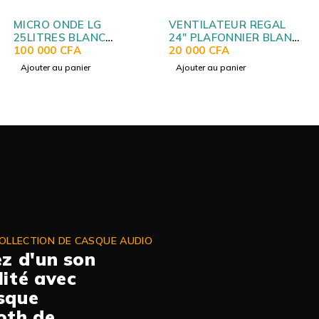
MICRO ONDE LG
VENTILATEUR REGAL
25LITRES BLANC
24" PLAFONNIER BLANC
MS2535GISW
100 000
CFA
RDF24
20 000
CFA
Ajouter au panier
Ajouter au panier
OLLECTION DE CASQUE AUDIO
ez d'un son
lité avec
sque
oth de