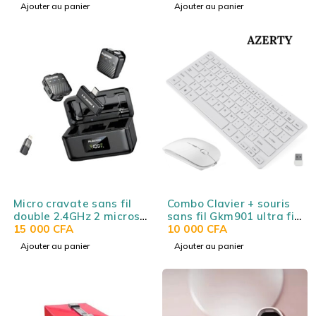
Bluetooth 5.4, audio
universel
Ajouter au panier
Ajouter au panier
spatial, 75h
d’autonomie, USB-C,
micro intégré, noir
Ugreen Hitune Max 5C
Micro cravate sans fil
Combo Clavier + souris
double 2.4GHz 2 micros
sans fil Gkm901 ultra fin
25m PLOKAMA
15 000
CFA
– Disposition AZERTY
10 000
CFA
MICROPHONE VM-80
Français
Ajouter au panier
Ajouter au panier