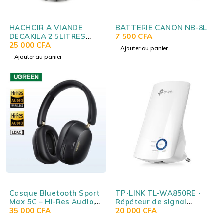
HACHOIR A VIANDE
BATTERIE CANON NB-8L
DECAKILA 2.5LITRES
7 500
CFA
KEMG016M
25 000
CFA
Ajouter au panier
Ajouter au panier
Casque Bluetooth Sport
TP-LINK TL-WA850RE -
Max 5C – Hi-Res Audio,
Répéteur de signal
ANC adaptative hybride,
35 000
CFA
Wireless N 300 Mbps
20 000
CFA