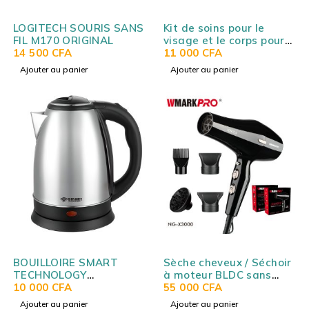
LOGITECH SOURIS SANS
Kit de soins pour le
FIL M170 ORIGINAL
visage et le corps pour
14 500
CFA
hommes WMARK HOME
11 000
CFA
NG-BT003
Ajouter au panier
Ajouter au panier
BOUILLOIRE SMART
Sèche cheveux / Séchoir
TECHNOLOGY
à moteur BLDC sans
ELECTRICS 1.8L GRIS
10 000
CFA
balais WMARK NG-
55 000
CFA
STPE249S
X3000
Ajouter au panier
Ajouter au panier