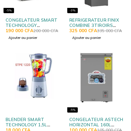
-5%
-3%
CONGELATEUR SMART
REFRIGERATEUR FINIX
TECHNOLOGY
COMBINE 3TIROIRS
HORIZONTAL 280LITRES
190 000
CFA
468LITRES + DIST D'EAU
325 000
CFA
200 000
CFA
335 000
CFA
NOIR STCC327B
GRIS GT/SN 383W
Ajouter au panier
Ajouter au panier
-5%
BLENDER SMART
CONGELATEUR ASTECH
TECHNOLOGY 1,5L
HORIZONTAL 160L
STPE1220
18 000
CFA
SILVER CH160IG
100 000
CFA
105 000
CFA