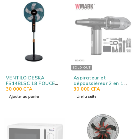
SOLD OUT
VENTILO DESKA
Aspirateur et
FS14BLSC 18 POUCE
dépoussiéreur 2 en 1
BLACK
30 000
CFA
WMARK NG-AD003 –
30 000
CFA
Rechargeable par Cable
Ajouter au panier
Lire la suite
USB-C