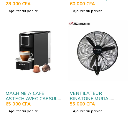
MULTIFONCTIONS STPE-
28 000
CFA
HAUT 28LITRES NOIR
60 000
CFA
8032P
H28TOBKPL16
Ajouter au panier
Ajouter au panier
MACHINE A CAFE
VENTILATEUR
ASTECH AVEC CAPSULE
BINATONE MURAL
NESPRESSO CM052FBO
65 000
CFA
INDUSTRIEL EN FER
55 000
CFA
IWF2600
Ajouter au panier
Ajouter au panier