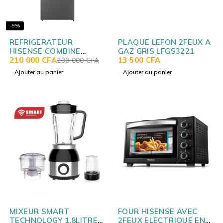
-9%
REFRIGERATEUR
PLAQUE LEFON 2FEUX A
HISENSE COMBINE
GAZ GRIS LFGS3221
3TIROIRS 228L
210 000
CFA
13 500
CFA
230 000
CFA
RD29DC4SA
Ajouter au panier
Ajouter au panier
MIXEUR SMART
FOUR HISENSE AVEC
TECHNOLOGY 1.8LITRES
2FEUX ELECTRIQUE EN