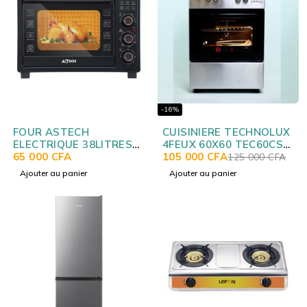
-16%
FOUR ASTECH
CUISINIERE TECHNOLUX
ELECTRIQUE 38LITRES
4FEUX 60X60 TEC60CS
NOIR FO38IGDL
65 000
CFA
NEW
105 000
CFA
125 000
CFA
Ajouter au panier
Ajouter au panier