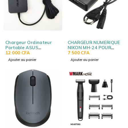
Chargeur Ordinateur
CHARGEUR NUMERIQUE
Portable ASUS
NIKON MH-24 POUR
19V3.42A 4.5*3.0MM
12 000
CFA
BATTERIE NIKON EN-
7 500
CFA
(Original) ASUS
EL14
Ajouter au panier
Ajouter au panier
19V3.42A 4.5*3.0MM
(Original)