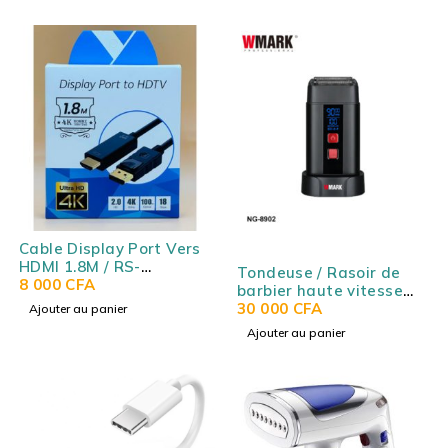
Cable Display Port Vers
HDMI 1.8M / RS-
Tondeuse / Rasoir de
DPHDMI1.8M
8 000
CFA
barbier haute vitesse
WMARK NG-8902
30 000
CFA
Ajouter au panier
Ajouter au panier