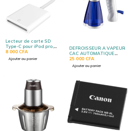
Lecteur de carte SD
Type-C pour iPod pro,
DEFROISSEUR A VAPEUR
MAC et Android D-118 -
8 000
CFA
CAC AUTOMATIQUE
USB-C SD CARD READER
CA820897
25 000
CFA
Ajouter au panier
D-118
Ajouter au panier