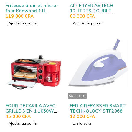
Friteuse à air et micro-
AIR FRYER ASTECH
four Kenwood 11L
10LITRES DOUBLE
(multi-fonctionnel)
119 000
CFA
COMPARTIMENT
60 000
CFA
HFP90
AF010BXB
Ajouter au panier
Ajouter au panier
SOLD OUT
FOUR DECAKILA AVEC
FER A REPASSER SMART
GRILLE 3 EN 1 1050W
TECHNOLOGY STF2068
KEEV003R
45 000
CFA
12 000
CFA
Ajouter au panier
Lire la suite