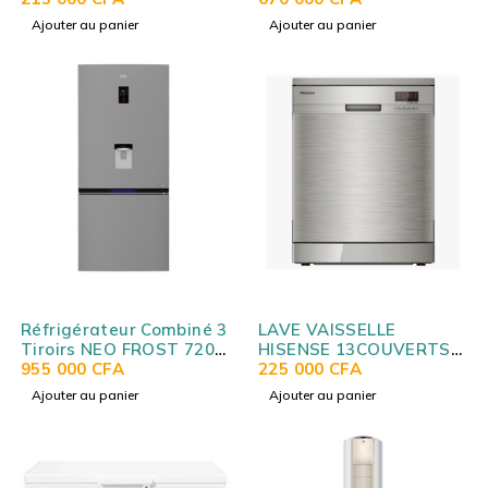
WMT760T1DS
GCF689BLCM
Ajouter au panier
Ajouter au panier
Réfrigérateur Combiné 3
LAVE VAISSELLE
Tiroirs NEO FROST 720
HISENSE 13COUVERTS
LITRE A+
955 000
CFA
SILVER H13DESS
225 000
CFA
Ajouter au panier
Ajouter au panier