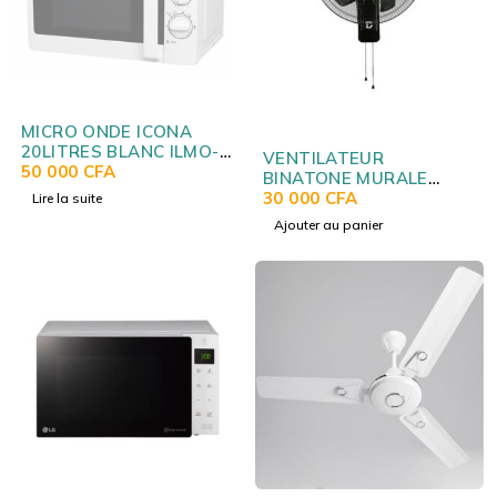
SOLD OUT
MICRO ONDE ICONA
20LITRES BLANC ILMO-
VENTILATEUR
2015XW
50 000
CFA
BINATONE MURALE
WF1802/WF1806
30 000
CFA
Lire la suite
Ajouter au panier