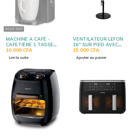
SOLD OUT
MACHINE A CAFÉ -
VENTILATEUR LEFON
CAFETIÈRE 1 TASSE
16" SUR PIED AVEC
330W BLACK DECKER
10 000
CFA
COMMANDE FS4011
15 000
CFA
DCM25NB5
Lire la suite
Ajouter au panier