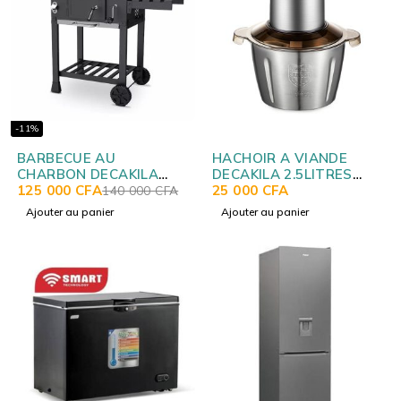
-11%
BARBECUE AU
HACHOIR A VIANDE
CHARBON DECAKILA
DECAKILA 2.5LITRES
KMCC008B
125 000
CFA
KEMG016M
25 000
CFA
140 000
CFA
Ajouter au panier
Ajouter au panier