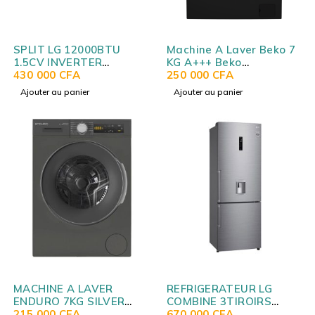
SPLIT LG 12000BTU
Machine A Laver Beko 7
1.5CV INVERTER
KG A+++ Beko
ARTCOOL NOIR
430 000
CFA
WTV7513BB
250 000
CFA
S4Q12JARTB
Ajouter au panier
Ajouter au panier
MACHINE A LAVER
REFRIGERATEUR LG
ENDURO 7KG SILVER
COMBINE 3TIROIRS
A+++ DARK SILVER
215 000
CFA
AVEC FONTAINE SILVER
670 000
CFA