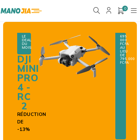
0
LE
695
DEAL
000
DU
F
CFA
MOIS
AU
LIEU
DE
DJI
795.000
FCFA
MINI
PRO
4 -
RC
2
RÉDUCTION
DE
-13%