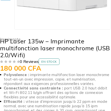
Imprimante
HP Laser 135w – Imprimante
multifonction laser monochrome (USB
2.0/Wifi)
0 Reviews
EN STOCK
180 000
CFA
SUR 5
Polyvalence :
imprimante multifonction laser monochrome
tout-en-un avec impression, copie, et numérisation,
répondant aux exigences professionnelles variées.
Connectivité sans contrainte :
port USB 2.0 haut débit
et Wi-Fi 802.11 b/g/n offrant des options de connexion
flexibles pour une accessibilité optimale.
Efficacité :
vitesse d’impression jusqu’à 22 ppm en mode
normal, avec une numérisation rapide jusqu’à 15 ipm
(monochrome) et des copies à 20 cpm, garantissant une