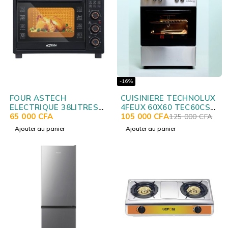
-16%
FOUR ASTECH
CUISINIERE TECHNOLUX
ELECTRIQUE 38LITRES
4FEUX 60X60 TEC60CS
NOIR FO38IGDL
65 000
CFA
NEW
105 000
CFA
125 000
CFA
Ajouter au panier
Ajouter au panier