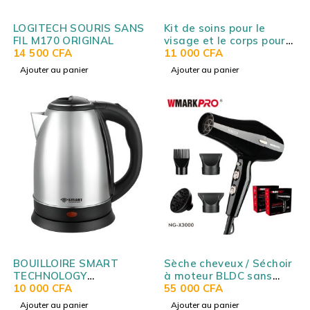
LOGITECH SOURIS SANS
Kit de soins pour le
FIL M170 ORIGINAL
visage et le corps pour
14 500
CFA
hommes WMARK HOME
11 000
CFA
NG-BT003
Ajouter au panier
Ajouter au panier
BOUILLOIRE SMART
Sèche cheveux / Séchoir
TECHNOLOGY
à moteur BLDC sans
ELECTRICS 1.8L GRIS
10 000
CFA
balais WMARK NG-
55 000
CFA
STPE249S
X3000
Ajouter au panier
Ajouter au panier