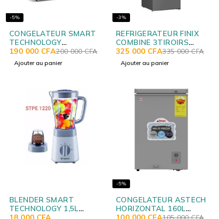
-5%
-3%
CONGELATEUR SMART
REFRIGERATEUR FINIX
TECHNOLOGY
COMBINE 3TIROIRS
HORIZONTAL 280LITRES
190 000
CFA
468LITRES + DIST D'EAU
325 000
CFA
200 000
CFA
335 000
CFA
NOIR STCC327B
GRIS GT/SN 383W
Ajouter au panier
Ajouter au panier
-5%
BLENDER SMART
CONGELATEUR ASTECH
TECHNOLOGY 1,5L
HORIZONTAL 160L
STPE1220
18 000
CFA
SILVER CH160IG
100 000
CFA
105 000
CFA