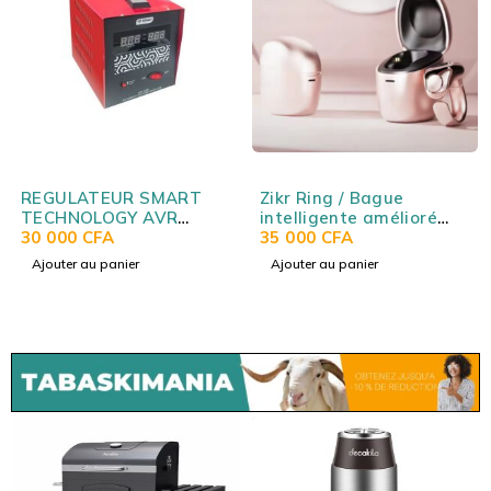
REGULATEUR SMART
Zikr Ring / Bague
TECHNOLOGY AVR
intelligente amélioré
2000VA
30 000
CFA
avec boitier de charge
35 000
CFA
(tailles d'anneau
Ajouter au panier
Ajouter au panier
interchangeables)
WESLAMIC iTasbih
Relation+