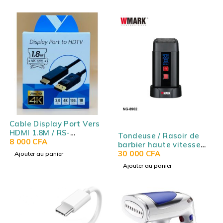
Cable Display Port Vers
HDMI 1.8M / RS-
Tondeuse / Rasoir de
DPHDMI1.8M
8 000
CFA
barbier haute vitesse
WMARK NG-8902
30 000
CFA
Ajouter au panier
Ajouter au panier