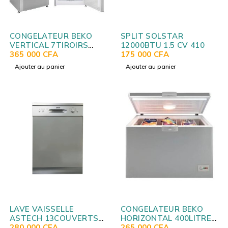
CONGELATEUR BEKO
SPLIT SOLSTAR
VERTICAL 7TIROIRS
12000BTU 1.5 CV 410
NOFROST SILVER
365 000
CFA
175 000
CFA
RFNZ320L23S
Ajouter au panier
Ajouter au panier
LAVE VAISSELLE
CONGELATEUR BEKO
ASTECH 13COUVERTS
HORIZONTAL 400LITRES
EX2007EA
280 000
CFA
GRIS CF316ST24
265 000
CFA