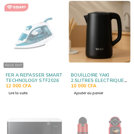
SOLD OUT
FER A REPASSER SMART
BOUILLOIRE YAKI
TECHNOLOGY STF2026
2.5LITRES ELECTRIQUE
12 000
CFA
NOIR YK25P01
10 000
CFA
Lire la suite
Ajouter au panier