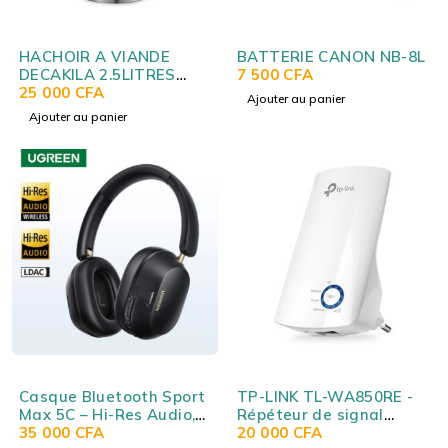
HACHOIR A VIANDE
BATTERIE CANON NB-8L
DECAKILA 2.5LITRES
7 500
CFA
KEMG016M
25 000
CFA
Ajouter au panier
Ajouter au panier
Casque Bluetooth Sport
TP-LINK TL-WA850RE -
Max 5C – Hi-Res Audio,
Répéteur de signal
ANC adaptative hybride,
35 000
CFA
Wireless N 300 Mbps
20 000
CFA