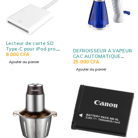
Lecteur de carte SD
Type-C pour iPod pro,
DEFROISSEUR A VAPEUR
MAC et Android D-118 -
8 000
CFA
CAC AUTOMATIQUE
USB-C SD CARD READER
CA820897
25 000
CFA
Ajouter au panier
D-118
Ajouter au panier