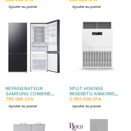
Ajouter au panier
Ajouter au panier
REFRIGERATEUR
SPLIT HISENSE
SAMSUNG COMBINE
96000BTU ARMOIRE
3TIROIRS NOIR RB53
795 000
CFA
AUF-96CR6SDA SANS
2 050 000
CFA
EB1
LIAISON
Ajouter au panier
Ajouter au panier