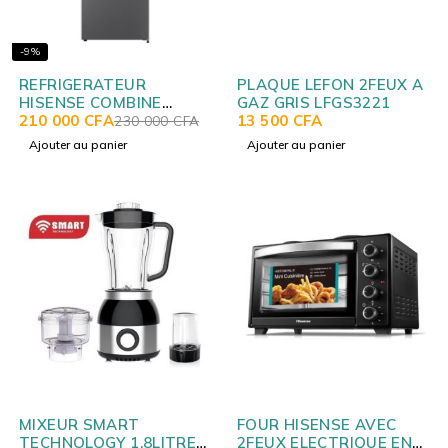
-9%
REFRIGERATEUR
PLAQUE LEFON 2FEUX A
HISENSE COMBINE
GAZ GRIS LFGS3221
3TIROIRS 228L
210 000
CFA
13 500
CFA
230 000
CFA
RD29DC4SA
Ajouter au panier
Ajouter au panier
MIXEUR SMART
FOUR HISENSE AVEC
TECHNOLOGY 1.8LITRES
2FEUX ELECTRIQUE EN