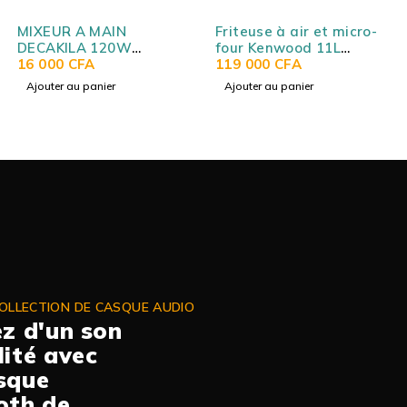
MIXEUR A MAIN
Friteuse à air et micro-
DECAKILA 120W
four Kenwood 11L
KEMX027W
16 000
CFA
(multi-fonctionnel)
119 000
CFA
HFP90
Ajouter au panier
Ajouter au panier
OLLECTION DE CASQUE AUDIO
ez d'un son
lité avec
sque
oth de