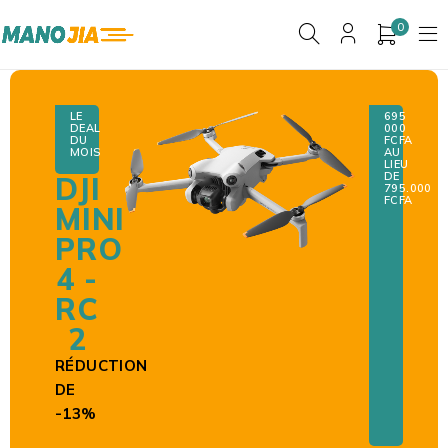
0
LE
695
DEAL
000
DU
F
CFA
MOIS
AU
LIEU
DE
DJI
795.000
FCFA
MINI
PRO
4 -
RC
2
RÉDUCTION
DE
-13%