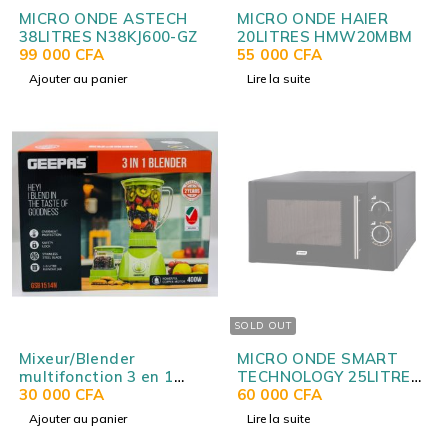
MICRO ONDE ASTECH
MICRO ONDE HAIER
38LITRES N38KJ600-GZ
20LITRES HMW20MBM
99 000
CFA
55 000
CFA
Ajouter au panier
Lire la suite
SOLD OUT
Mixeur/Blender
MICRO ONDE SMART
multifonction 3 en 1
TECHNOLOGY 25LITRES
400W GEEPAS
30 000
CFA
NOIR STMW-25M
60 000
CFA
GSB1514N
Ajouter au panier
Lire la suite