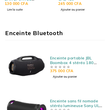
113LITRES SILVER
130 000
CFA
245 000
CFA
FXTM87S
Lire la suite
Ajouter au panier
Enceinte Bluetooth
Enceinte portable JBL
Boombox 4 stéréo 180
Watts - Bluetooth 5.3 -
375 000
CFA
SUR 5
Autonomie 28h - Etanche
IP67 - USB/AUX
Ajouter au panier
Enceinte sans fil nomade
stéréo lumineuse Sony ULT