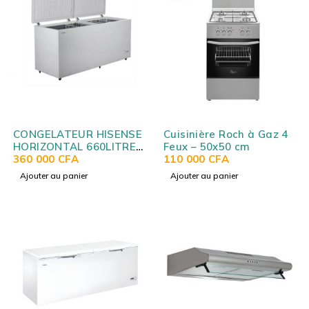
CONGELATEUR HISENSE
Cuisinière Roch à Gaz 4
HORIZONTAL 660LITRES
Feux – 50x50 cm
GRIS FC66DD4HA
360 000
CFA
110 000
CFA
Ajouter au panier
Ajouter au panier