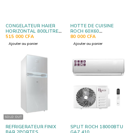
CONGELATEUR HAIER
HOTTE DE CUISINE
HORIZONTAL 800LITRES
ROCH 60X60
BLANC HCF688
515 000
CFA
CASQUETTE INOX RCH-
80 000
CFA
60SCIX
Ajouter au panier
Ajouter au panier
SOLD OUT
REFRIGERATEUR FINIX
SPLIT ROCH 18000BTU
BAR 2PORTES
GAZ 410