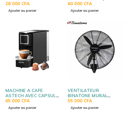
MULTIFONCTIONS STPE-
28 000
CFA
HAUT 28LITRES NOIR
60 000
CFA
8032P
H28TOBKPL16
Ajouter au panier
Ajouter au panier
MACHINE A CAFE
VENTILATEUR
ASTECH AVEC CAPSULE
BINATONE MURAL
NESPRESSO CM052FBO
65 000
CFA
INDUSTRIEL EN FER
55 000
CFA
IWF2600
Ajouter au panier
Ajouter au panier