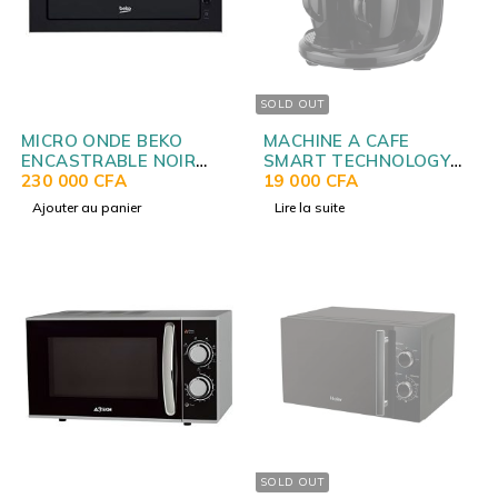
SOLD OUT
MICRO ONDE BEKO
MACHINE A CAFE
ENCASTRABLE NOIR
SMART TECHNOLOGY
BMG25333BG
230 000
CFA
CAFTIERE 0.24LITRES
19 000
CFA
STPE-1202C
Ajouter au panier
Lire la suite
SOLD OUT