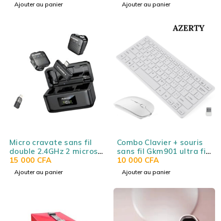
Bluetooth 5.4, audio
universel
Ajouter au panier
Ajouter au panier
spatial, 75h
d’autonomie, USB-C,
micro intégré, noir
Ugreen Hitune Max 5C
Micro cravate sans fil
Combo Clavier + souris
double 2.4GHz 2 micros
sans fil Gkm901 ultra fin
25m PLOKAMA
15 000
CFA
– Disposition AZERTY
10 000
CFA
MICROPHONE VM-80
Français
Ajouter au panier
Ajouter au panier