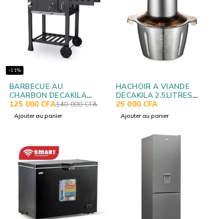
-11%
BARBECUE AU
HACHOIR A VIANDE
CHARBON DECAKILA
DECAKILA 2.5LITRES
KMCC008B
125 000
CFA
KEMG016M
25 000
CFA
140 000
CFA
Ajouter au panier
Ajouter au panier