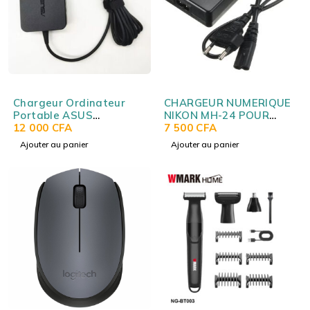
Chargeur Ordinateur
CHARGEUR NUMERIQUE
Portable ASUS
NIKON MH-24 POUR
19V3.42A 4.5*3.0MM
12 000
CFA
BATTERIE NIKON EN-
7 500
CFA
(Original) ASUS
EL14
Ajouter au panier
Ajouter au panier
19V3.42A 4.5*3.0MM
(Original)