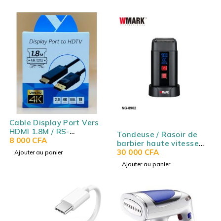
Cable Display Port Vers
HDMI 1.8M / RS-
Tondeuse / Rasoir de
DPHDMI1.8M
8 000
CFA
barbier haute vitesse
WMARK NG-8902
30 000
CFA
Ajouter au panier
Ajouter au panier