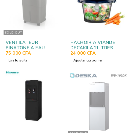
SOLD OUT
VENTILATEUR
HACHOIR A VIANDE
BINATONE A EAU
DECAKILA 2LITRES
HUMIDIFICATEUR 20
75 000
CFA
KEMG011B
24 000
CFA
LITRES BAC-20L
Lire la suite
Ajouter au panier