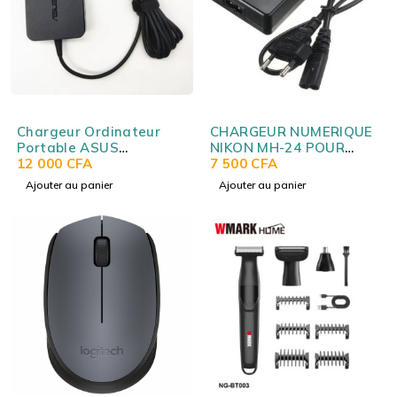
Chargeur Ordinateur
CHARGEUR NUMERIQUE
Portable ASUS
NIKON MH-24 POUR
19V3.42A 4.5*3.0MM
12 000
CFA
BATTERIE NIKON EN-
7 500
CFA
(Original) ASUS
EL14
Ajouter au panier
Ajouter au panier
19V3.42A 4.5*3.0MM
(Original)