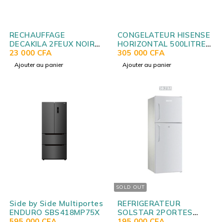
RECHAUFFAGE
CONGELATEUR HISENSE
DECAKILA 2FEUX NOIR
HORIZONTAL 500LITRES
KECC005B
23 000
CFA
GRIS FC55DD4SA
305 000
CFA
Ajouter au panier
Ajouter au panier
SOLD OUT
Side by Side Multiportes
REFRIGERATEUR
ENDURO SBS418MP75X
SOLSTAR 2PORTES
595 000
CFA
SILVER RF297
195 000
CFA