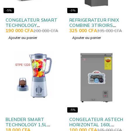
-5%
-3%
CONGELATEUR SMART
REFRIGERATEUR FINIX
TECHNOLOGY
COMBINE 3TIROIRS
HORIZONTAL 280LITRES
190 000
CFA
468LITRES + DIST D'EAU
325 000
CFA
200 000
CFA
335 000
CFA
NOIR STCC327B
GRIS GT/SN 383W
Ajouter au panier
Ajouter au panier
-5%
BLENDER SMART
CONGELATEUR ASTECH
TECHNOLOGY 1,5L
HORIZONTAL 160L
STPE1220
18 000
CFA
SILVER CH160IG
100 000
CFA
105 000
CFA