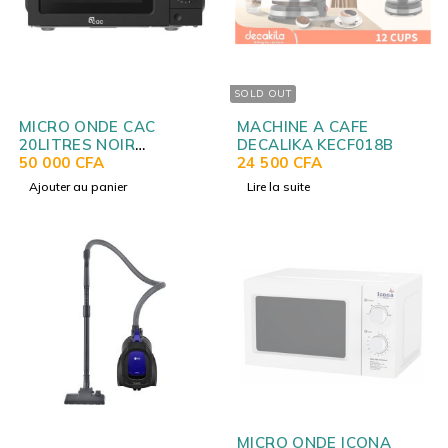
SOLD OUT
MICRO ONDE CAC
MACHINE A CAFE
20LITRES NOIR
DECALIKA KECF018B
CA820664
50 000
CFA
24 500
CFA
Ajouter au panier
Lire la suite
SOLD OUT
MICRO ONDE ICONA