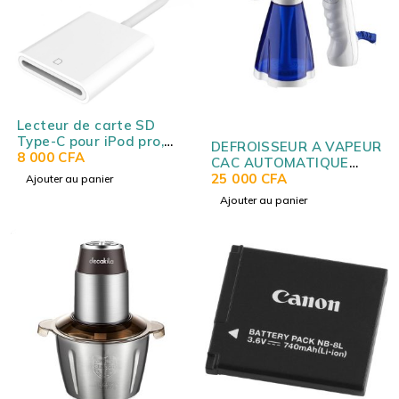
Lecteur de carte SD
Type-C pour iPod pro,
DEFROISSEUR A VAPEUR
MAC et Android D-118 -
8 000
CFA
CAC AUTOMATIQUE
USB-C SD CARD READER
CA820897
25 000
CFA
Ajouter au panier
D-118
Ajouter au panier