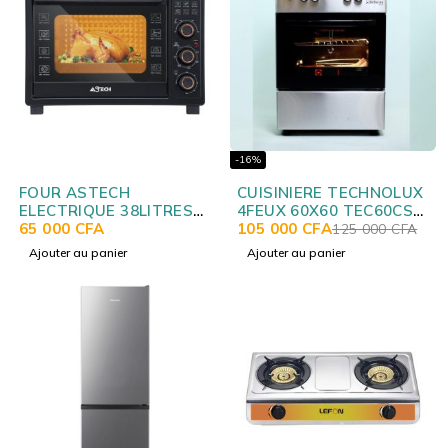
-16%
FOUR ASTECH
CUISINIERE TECHNOLUX
ELECTRIQUE 38LITRES
4FEUX 60X60 TEC60CS
NOIR FO38IGDL
65 000
CFA
NEW
105 000
CFA
125 000
CFA
Ajouter au panier
Ajouter au panier