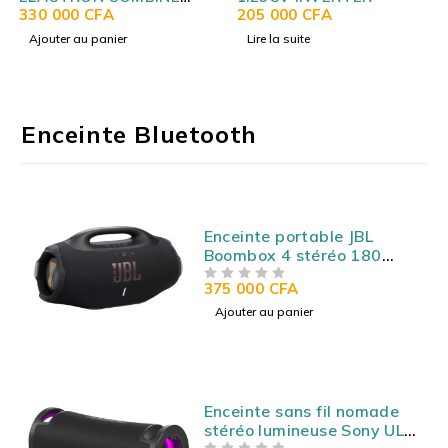
3TIROIRS NO FROST
330 000
CFA
205 000
CFA
SILVER EL72CBNX
Ajouter au panier
Lire la suite
Enceinte Bluetooth
Enceinte portable JBL
Boombox 4 stéréo 180
Watts - Bluetooth 5.3 -
375 000
CFA
SUR 5
Autonomie 28h - Etanche
IP67 - USB/AUX
Ajouter au panier
Enceinte sans fil nomade
stéréo lumineuse Sony ULT