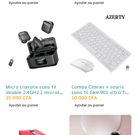
Bluetooth 5.4, audio
universel
Ajouter au panier
Ajouter au panier
spatial, 75h
d’autonomie, USB-C,
micro intégré, noir
Ugreen Hitune Max 5C
Micro cravate sans fil
Combo Clavier + souris
double 2.4GHz 2 micros
sans fil Gkm901 ultra fin
25m PLOKAMA
15 000
CFA
– Disposition AZERTY
10 000
CFA
MICROPHONE VM-80
Français
Ajouter au panier
Ajouter au panier