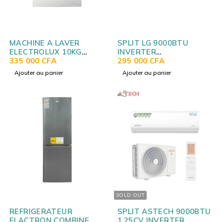
MACHINE A LAVER
SPLIT LG 9000BTU
ELECTROLUX 10KG
INVERTER
BLANC EW6F512U
335 000
CFA
S4Q09WA5QA DUEL
295 000
CFA
Ajouter au panier
Ajouter au panier
SOLD OUT
REFRIGERATEUR
SPLIT ASTECH 9000BTU
ELACTRON COMBINE
1.25CV INVERTER