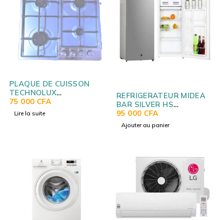
SOLD OUT
PLAQUE DE CUISSON
TECHNOLUX
REFRIGERATEUR MIDEA
ENCASTRABLE 4 FEUX A
75 000
CFA
BAR SILVER HS
60X60 A GAZ
MDRD133FGG50
95 000
CFA
Lire la suite
TCX6BH4GX
Ajouter au panier