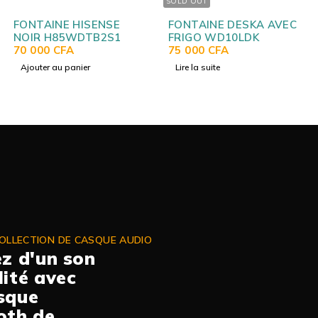
SOLD OUT
FONTAINE HISENSE
FONTAINE DESKA AVEC
NOIR H85WDTB2S1
FRIGO WD10LDK
70 000
CFA
75 000
CFA
Ajouter au panier
Lire la suite
OLLECTION DE CASQUE AUDIO
ez d'un son
lité avec
sque
oth de