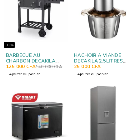
-11%
BARBECUE AU
HACHOIR A VIANDE
CHARBON DECAKILA
DECAKILA 2.5LITRES
KMCC008B
125 000
CFA
KEMG016M
25 000
CFA
140 000
CFA
Ajouter au panier
Ajouter au panier