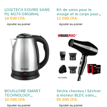
LOGITECH SOURIS SANS
Kit de soins pour le
FIL M170 ORIGINAL
visage et le corps pour
14 500
CFA
hommes WMARK HOME
11 000
CFA
NG-BT003
Ajouter au panier
Ajouter au panier
BOUILLOIRE SMART
Sèche cheveux / Séchoir
TECHNOLOGY
à moteur BLDC sans
ELECTRICS 1.8L GRIS
10 000
CFA
balais WMARK NG-
55 000
CFA
STPE249S
X3000
Ajouter au panier
Ajouter au panier