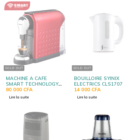
SOLD OUT
SOLD OUT
MACHINE A CAFE
BOUILLOIRE SYINIX
SMART TECHNOLOGY
ELECTRICS CLS1707
EXPRESSO 0.8LITRES
80 000
CFA
14 000
CFA
STPE-787C
Lire la suite
Lire la suite