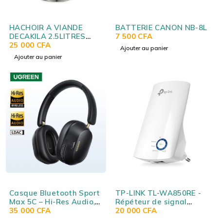
HACHOIR A VIANDE
BATTERIE CANON NB-8L
DECAKILA 2.5LITRES
7 500
CFA
KEMG016M
25 000
CFA
Ajouter au panier
Ajouter au panier
Casque Bluetooth Sport
TP-LINK TL-WA850RE -
Max 5C – Hi-Res Audio,
Répéteur de signal
ANC adaptative hybride,
35 000
CFA
Wireless N 300 Mbps
20 000
CFA