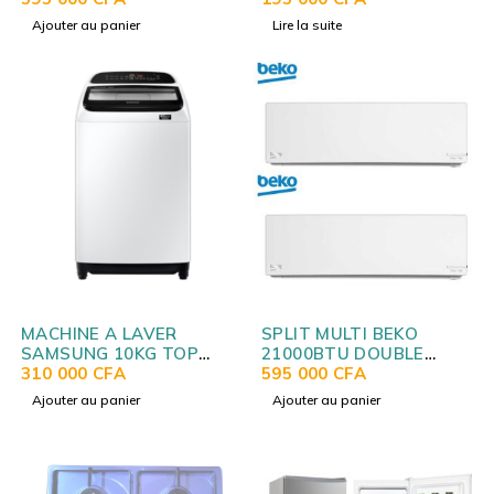
Ajouter au panier
Lire la suite
MACHINE A LAVER
SPLIT MULTI BEKO
SAMSUNG 10KG TOP
21000BTU DOUBLE
LOADER BLANC
310 000
CFA
EVAP(EVAP
595 000
CFA
WA10T5260BW
12000BTU+EVAP
Ajouter au panier
Ajouter au panier
9000BTU)