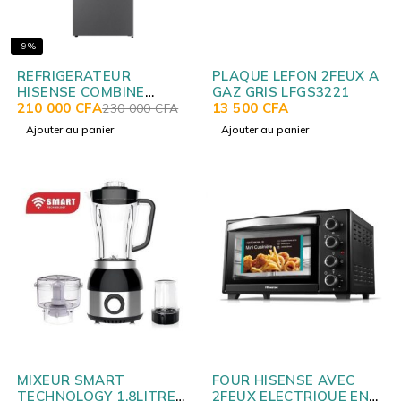
-9%
REFRIGERATEUR
PLAQUE LEFON 2FEUX A
HISENSE COMBINE
GAZ GRIS LFGS3221
3TIROIRS 228L
210 000
CFA
13 500
CFA
230 000
CFA
RD29DC4SA
Ajouter au panier
Ajouter au panier
MIXEUR SMART
FOUR HISENSE AVEC
TECHNOLOGY 1.8LITRES
2FEUX ELECTRIQUE EN