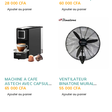
MULTIFONCTIONS STPE-
28 000
CFA
HAUT 28LITRES NOIR
60 000
CFA
8032P
H28TOBKPL16
Ajouter au panier
Ajouter au panier
MACHINE A CAFE
VENTILATEUR
ASTECH AVEC CAPSULE
BINATONE MURAL
NESPRESSO CM052FBO
65 000
CFA
INDUSTRIEL EN FER
55 000
CFA
IWF2600
Ajouter au panier
Ajouter au panier