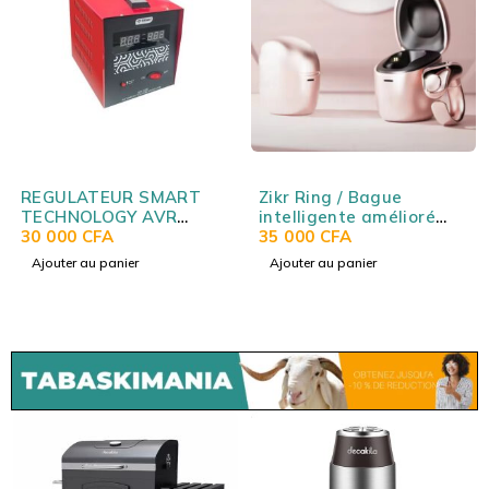
REGULATEUR SMART
Zikr Ring / Bague
TECHNOLOGY AVR
intelligente amélioré
2000VA
30 000
CFA
avec boitier de charge
35 000
CFA
(tailles d'anneau
Ajouter au panier
Ajouter au panier
interchangeables)
WESLAMIC iTasbih
Relation+