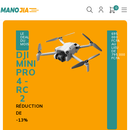
0
LE
695
DEAL
000
DU
F
CFA
MOIS
AU
LIEU
DE
DJI
795.000
FCFA
MINI
PRO
4 -
RC
2
RÉDUCTION
DE
-13%