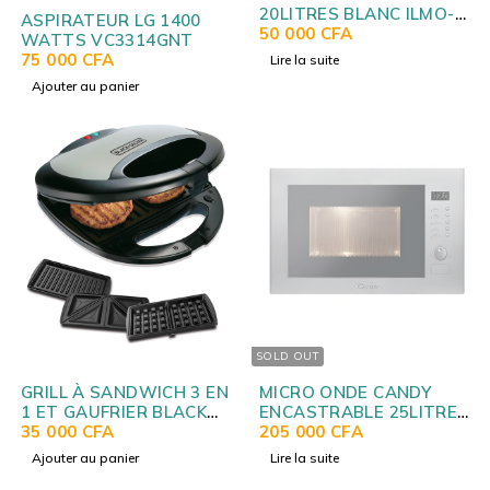
20LITRES BLANC ILMO-
ASPIRATEUR LG 1400
2025XW
50 000
CFA
WATTS VC3314GNT
75 000
CFA
Lire la suite
Ajouter au panier
SOLD OUT
GRILL À SANDWICH 3 EN
MICRO ONDE CANDY
1 ET GAUFRIER BLACK
ENCASTRABLE 25LITRES
DECKER TS2090
35 000
CFA
INOX MIC25GDFX
205 000
CFA
38900033
Ajouter au panier
Lire la suite