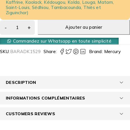
Kaffrine, Kaolack, Kédougou, Kolda, Louga, Matam,
Saint-Louis, Sédhiou, Tambacounda, Thiès et
Ziguinchor)
Ajouter au panier
Commandez sur Whatsapp en toute simplicité
SKU:
BARADK1529
Share:
Brand:
Mercury
DESCRIPTION
INFORMATIONS COMPLÉMENTAIRES
CUSTOMERS REVIEWS