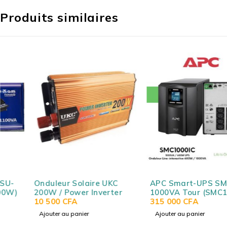
Produits similaires
Onduleur Solaire UKC
APC Smart-UPS SMC
200W / Power Inverter
1000VA Tour (SMC1000IC)
10 500
CFA
- Onduleur line-
315 000
CFA
interactive monophasé
Ajouter au panier
Ajouter au panier
LCD 230V (USB / RJ45