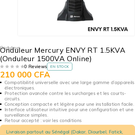
Onduleur
Onduleur Mercury ENVY RT 1.5KVA
(Onduleur 1500VA Online)
0 Reviews
EN STOCK
210 000
CFA
SUR 5
Compatibilité universelle avec une large gamme d’appareils
électroniques.
Protection avancée contre les surcharges et les courts-
circuits.
Conception compacte et légère pour une installation facile.
Interface utilisateur intuitive pour une configuration et une
surveillance simples.
Retour accepté : voir les conditions
Livraison partout au Sénégal (Dakar, Diourbel, Fatick,