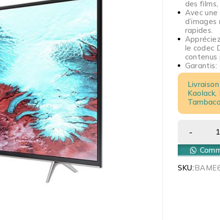
des films
Avec une 
d’images 
rapides.
Appréciez
le codec 
contenus 
Garantis:
Livraison
Kaolack,
Tambacou
Comma
SKU:
BAME