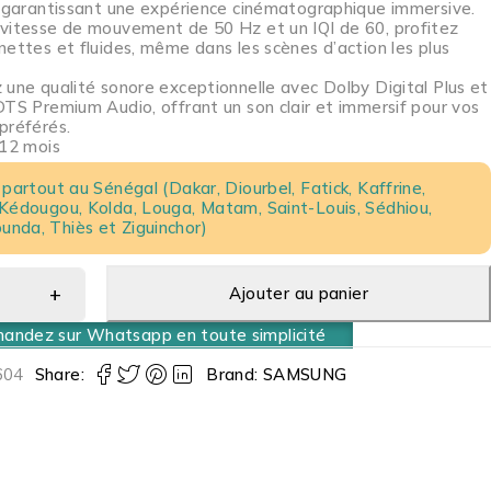
, garantissant une expérience cinématographique immersive.
vitesse de mouvement de 50 Hz et un IQI de 60, profitez
nettes et fluides, même dans les scènes d’action les plus
 une qualité sonore exceptionnelle avec Dolby Digital Plus et
DTS Premium Audio, offrant un son clair et immersif pour vos
préférés.
 12 mois
 partout au Sénégal (Dakar, Diourbel, Fatick, Kaffrine,
 Kédougou, Kolda, Louga, Matam, Saint-Louis, Sédhiou,
nda, Thiès et Ziguinchor)
Ajouter au panier
ndez sur Whatsapp en toute simplicité
604
Share:
Brand:
SAMSUNG