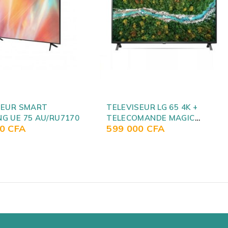
SOLD OUT
EUR LG 65 4K +
TELEVISEUR SMART LG 65
MANDE MAGIC
NANO CELL NEW MODEL
00
CFA
690 000
CFA
 UP7550PVG
NAN079075