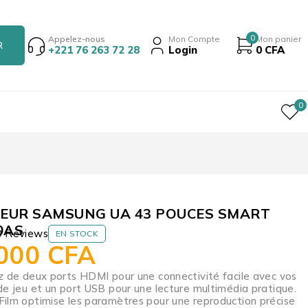
0
Appelez-nous
Mon Compte
Mon panier
+221 76 263 72 28
Login
0
CFA
0
SEUR SAMSUNG UA 43 POUCES SMART
0AS
0 Reviews
EN STOCK
 000
CFA
z de deux ports HDMI pour une connectivité facile avec vos
de jeu et un port USB pour une lecture multimédia pratique.
ilm optimise les paramètres pour une reproduction précise