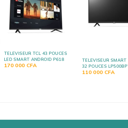
TELEVISEUR SMART TV LG
TELEVISEUR LG 55 
32 POUCES LP500BPTA
SMART TV UN711C
110 000
CFA
350 000
CFA