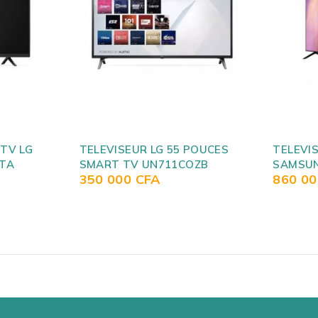
POUCES
TELEVISEUR SMART
TELEVIS
OZB
SAMSUNG UE 75 AU/RU7170
TELECO
860 000
CFA
599 0
REMOTE