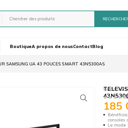
Boutique
A propos de nous
Contact
Blog
UR SAMSUNG UA 43 POUCES SMART 43N5300AS
TELEVI
Smart TV
43N530
185
SUR 5
Bénéficie
consoles 
Le mode F