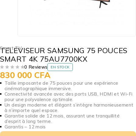
Smart TV
TELEVISEUR SAMSUNG 75 POUCES
SMART 4K 75AU7700KX
0 Reviews
EN STOCK
830 000
CFA
SUR 5
Taille imposante de 75 pouces pour une expérience
cinématographique immersive.
Connectivité avancée avec des ports USB, HDMI et Wi-Fi
pour une polyvalence optimale.
Un design moderne et élégant s’intègre harmonieusement
à n’importe quel espace.
Garantie solide de 12 mois, assurant une tranquillité
d’esprit à long terme.
Garantis – 12 mois