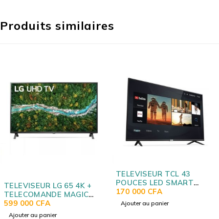
Produits similaires
TELEVISEUR TCL 43
POUCES LED SMART
 4K +
TELEVISEUR SA
ANDROID P618
170 000
CFA
GIC
POUCES SMART 
VG
40N5300AU
205 000
CFA
Ajouter au panier
Ajouter au panier