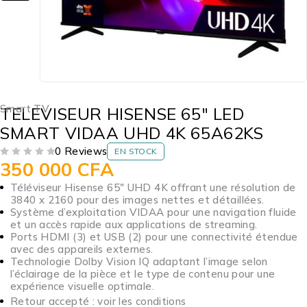
Smart TV
TELEVISEUR HISENSE 65″ LED
SMART VIDAA UHD 4K 65A62KS
0 Reviews
EN STOCK
350 000
CFA
SUR 5
Téléviseur Hisense 65″ UHD 4K offrant une résolution de
3840 x 2160 pour des images nettes et détaillées.
Système d’exploitation VIDAA pour une navigation fluide
et un accès rapide aux applications de streaming.
Ports HDMI (3) et USB (2) pour une connectivité étendue
avec des appareils externes.
Technologie Dolby Vision IQ adaptant l’image selon
l’éclairage de la pièce et le type de contenu pour une
expérience visuelle optimale.
Retour accepté : voir les conditions