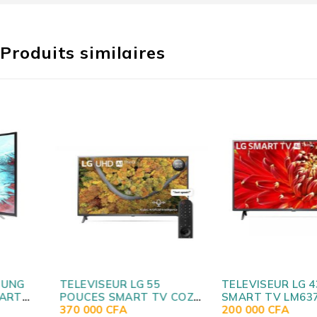
Produits similaires
TELEVISEUR LG 55
TELEVISEUR LG 43
POUCES SMART TV COZF
SMART TV LM6370PVA
UHD 4K UP751
370 000
CFA
200 000
CFA