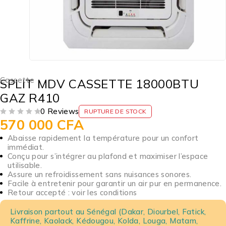
Cassette
SPLIT MDV CASSETTE 18000BTU
GAZ R410
0 Reviews
RUPTURE DE STOCK
570 000
CFA
SUR 5
Abaisse rapidement la température pour un confort
immédiat.
Conçu pour s’intégrer au plafond et maximiser l’espace
utilisable.
Assure un refroidissement sans nuisances sonores.
Facile à entretenir pour garantir un air pur en permanence.
Retour accepté : voir les conditions
Livraison partout au Sénégal (Dakar, Diourbel, Fatick,
Kaffrine, Kaolack, Kédougou, Kolda, Louga, Matam,