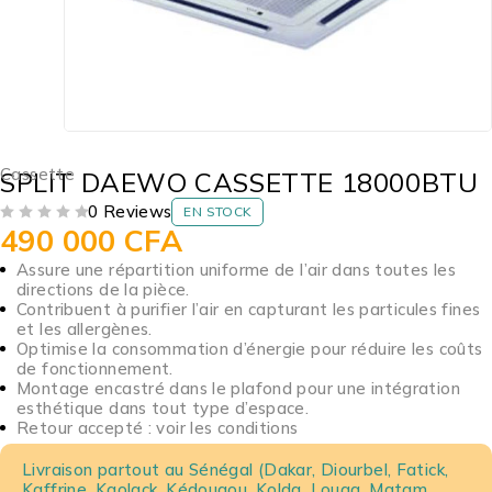
Cassette
SPLIT DAEWO CASSETTE 18000BTU
0 Reviews
EN STOCK
490 000
CFA
SUR 5
Assure une répartition uniforme de l’air dans toutes les
directions de la pièce.
Contribuent à purifier l’air en capturant les particules fines
et les allergènes.
Optimise la consommation d’énergie pour réduire les coûts
de fonctionnement.
Montage encastré dans le plafond pour une intégration
esthétique dans tout type d’espace.
Retour accepté : voir les conditions
Livraison partout au Sénégal (Dakar, Diourbel, Fatick,
Kaffrine, Kaolack, Kédougou, Kolda, Louga, Matam,