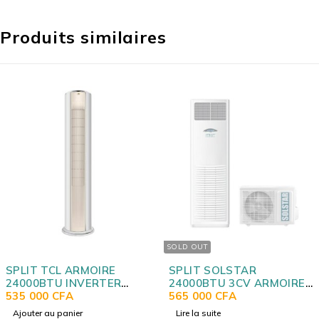
Produits similaires
SOLD OUT
ARMOIRE
SPLIT SOLSTAR
SPLIT ELA
NVERTER
24000BTU 3CV ARMOIRE
24000BTU 
GAZ R410
565 000
CFA
ETN24R1S
510 000
CF
er
Lire la suite
Ajouter au pa