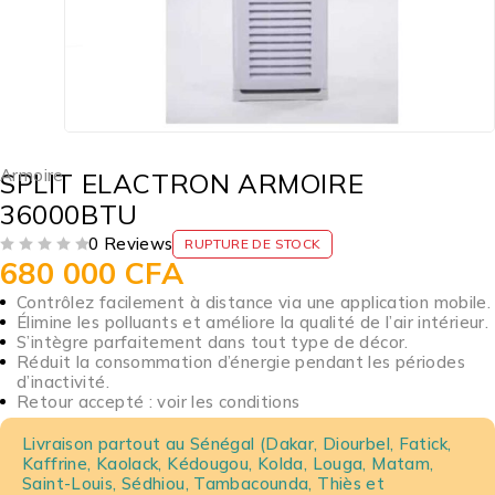
Armoire
SPLIT ELACTRON ARMOIRE
36000BTU
0 Reviews
RUPTURE DE STOCK
680 000
CFA
SUR 5
Contrôlez facilement à distance via une application mobile.
Élimine les polluants et améliore la qualité de l’air intérieur.
S’intègre parfaitement dans tout type de décor.
Réduit la consommation d’énergie pendant les périodes
d’inactivité.
Retour accepté : voir les conditions
Livraison partout au Sénégal (Dakar, Diourbel, Fatick,
Kaffrine, Kaolack, Kédougou, Kolda, Louga, Matam,
Saint-Louis, Sédhiou, Tambacounda, Thiès et