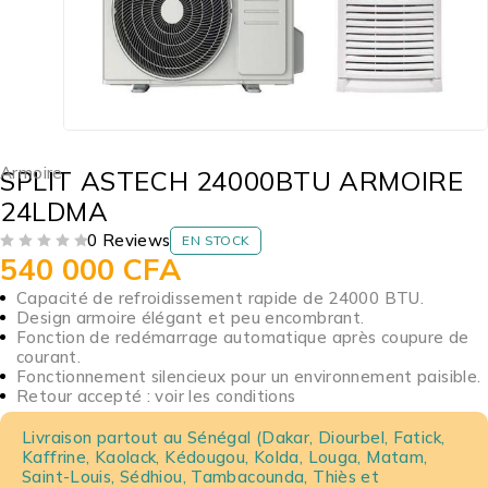
Armoire
SPLIT ASTECH 24000BTU ARMOIRE
24LDMA
0 Reviews
EN STOCK
540 000
CFA
SUR 5
Capacité de refroidissement rapide de 24000 BTU.
Design armoire élégant et peu encombrant.
Fonction de redémarrage automatique après coupure de
courant.
Fonctionnement silencieux pour un environnement paisible.
Retour accepté : voir les conditions
Livraison partout au Sénégal (Dakar, Diourbel, Fatick,
Kaffrine, Kaolack, Kédougou, Kolda, Louga, Matam,
Saint-Louis, Sédhiou, Tambacounda, Thiès et