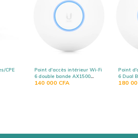
rieur Wi-Fi
Point d'accès intérieur Wi-Fi
Répét
X1500
6 Dual Band AX3000
Wi-Fi
180 000
CFA
27 
 Ubiquiti
(AX2400 + N600) - Ubiquiti
Tend
e)
Unifi U6-LR