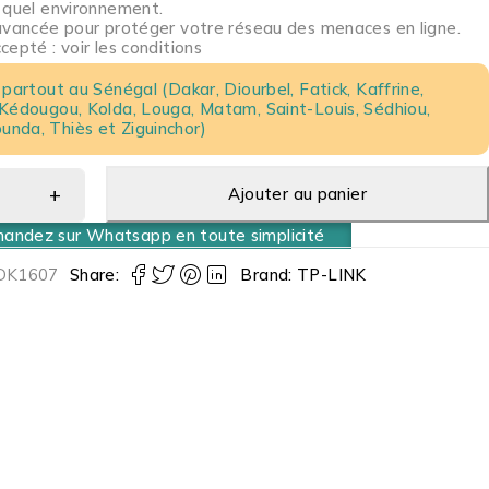
 quel environnement.
avancée pour protéger votre réseau des menaces en ligne.
epté : voir les conditions
 partout au Sénégal (Dakar, Diourbel, Fatick, Kaffrine,
 Kédougou, Kolda, Louga, Matam, Saint-Louis, Sédhiou,
nda, Thiès et Ziguinchor)
Ajouter au panier
ndez sur Whatsapp en toute simplicité
DK1607
Share:
Brand:
TP-LINK