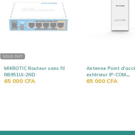
Antenne Point d'accès/CPE
Point d'accès inté
extérieur IP-COM
6 double bande A
65 000
CFA
140 000
CFA
MICROSTATION LOCO
(AX1200 + N300) -
M5/CPE6S ANTENNE
WiFi 6 Lite (U6-Lit
OUTDOOR CPE