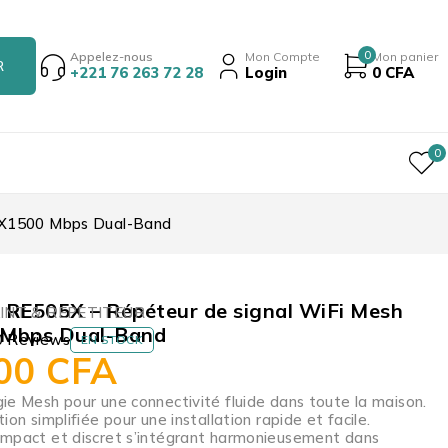
0
Appelez-nous
Mon Compte
Mon panier
+221 76 263 72 28
Login
0
CFA
0
AX1500 Mbps Dual-Band
 RE505X – Répéteur de signal WiFi Mesh
INT & REPETITEUR
Mbps Dual-Band
0 Reviews
EN STOCK
000
CFA
ie Mesh pour une connectivité fluide dans toute la maison.
ion simplifiée pour une installation rapide et facile.
mpact et discret s’intégrant harmonieusement dans