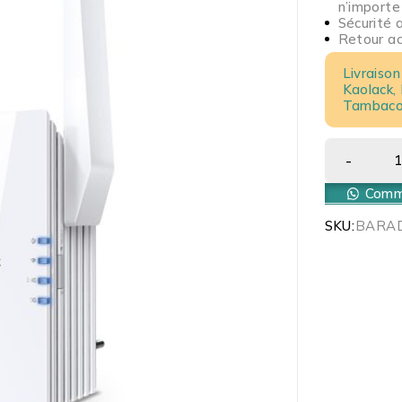
n’importe
Sécurité 
Retour acc
Livraison
Kaolack,
Tambacou
Comma
SKU:
BARA