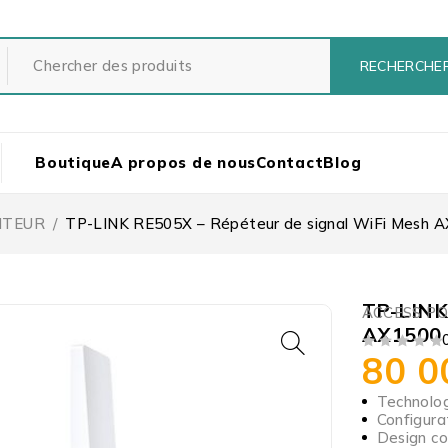
Boutique
A propos de nous
Contact
Blog
ITEUR
/
TP-LINK RE505X – Répéteur de signal WiFi Mesh 
TP-LINK
ACCESS PO
AX1500 
80 
SUR 5
Technolog
Configurat
Design co