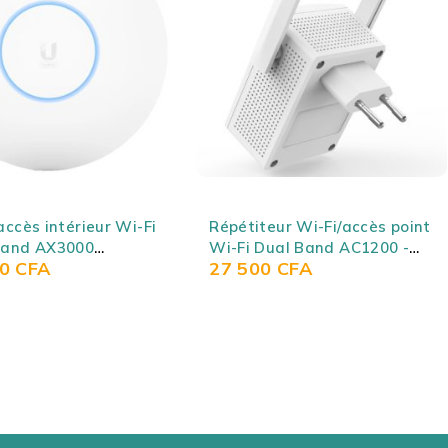
SOLD OUT
iteur Wi-Fi/accès point
Point d'Accès Extérieur
 Dual Band AC1200 -
Parabolique Wi-Fi AC450
500
CFA
130 000
CFA
a A18
Mbps 25 dBi - Ubiquiti
PowerBeam airMAX ac PBE-
5AC-Gen2