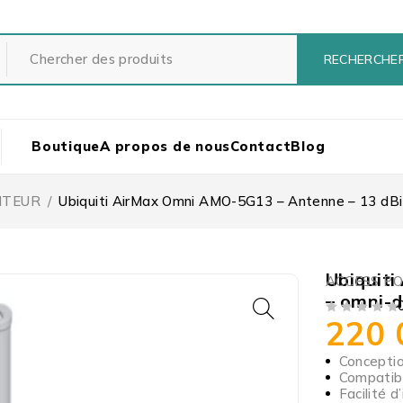
Boutique
A propos de nous
Contact
Blog
ITEUR
/
Ubiquiti AirMax Omni AMO-5G13 – Antenne – 13 dBi –
Ubiquit
ACCESS PO
– omni-d
220
SUR 5
Conceptio
Compatibi
Facilité d