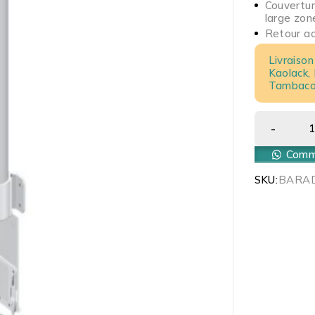
Couvertur
large zon
Retour acc
Livraison
Kaolack,
Tambacou
Comma
SKU:
BARA