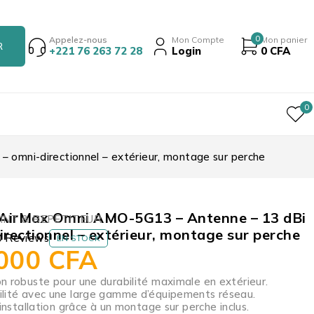
0
Appelez-nous
Mon Compte
Mon panier
+221 76 263 72 28
Login
0
CFA
0
 omni-directionnel – extérieur, montage sur perche
i AirMax Omni AMO-5G13 – Antenne – 13 dBi
INT & REPETITEUR
irectionnel – extérieur, montage sur perche
0 Reviews
EN STOCK
 000
CFA
n robuste pour une durabilité maximale en extérieur.
lité avec une large gamme d’équipements réseau.
’installation grâce à un montage sur perche inclus.