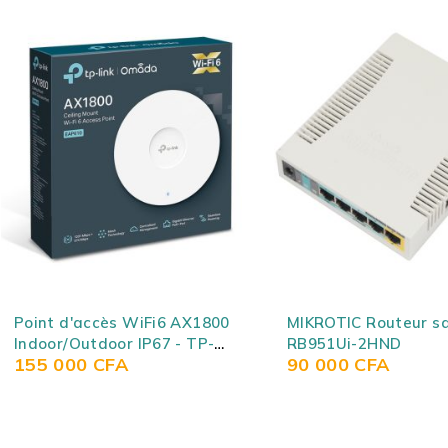
MIKROTIC Routeur sans fil
Répétiteur Wi-Fi/acc
RB951Ui-2HND
Wi-Fi Dual Band AC1
90 000
CFA
27 500
CFA
Tenda A18