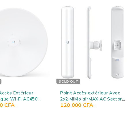
ccès extérieur Avec
Antenne Point d'accès/CPE
o airMAX AC Sector
extérieur IP-COM
00
CFA
65 000
CFA
i LITEAP AC LAP-120
MICROSTATION LOCO
M5/CPE6S ANTENNE
OUTDOOR CPE