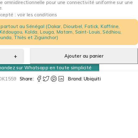
e omnidirectionnelle pour une connectivité uniforme sur une
e.
epté : voir les conditions
 partout au Sénégal (Dakar, Diourbel, Fatick, Kaffrine,
 Kédougou, Kolda, Louga, Matam, Saint-Louis, Sédhiou,
nda, Thiès et Ziguinchor)
Ajouter au panier
ndez sur Whatsapp en toute simplicité
DK1559
Share:
Brand:
Ubiquiti