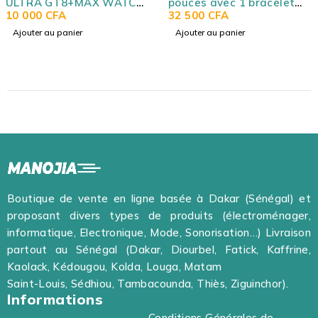
pouces avec 1 bracelet
AmoLed/ Noir / Argent /
supplémentaire (orange)
32 500
CFA
Or G-TAB GTX SMART
32 500
CFA
Chargeur sans fil, noir G-
WATCH
Ajouter au panier
Choix des options
TAB FT8 SMART WATCH
Boutique de vente en ligne basée à Dakar (Sénégal) et
proposant divers types de produits (électroménager,
informatique, Electronique, Mode, Sonorisation…) Livraison
partout au Sénégal (Dakar, Diourbel, Fatick, Kaffrine,
Kaolack, Kédougou, Kolda, Louga, Matam
Saint-Louis, Sédhiou, Tambacounda, Thiès, Ziguinchor).
Informations
Conditions Générales de