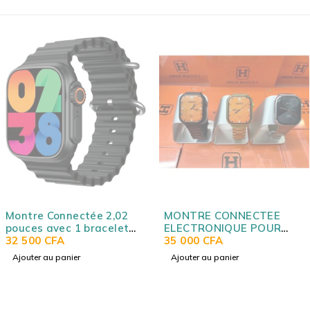
Montre Connectée 2,02
MONTRE CONNECTEE
pouces avec 1 bracelet
ELECTRONIQUE POUR
supplémentaire (orange)
32 500
CFA
HOMMES ET FEMMES
35 000
CFA
Chargeur sans fil, noir G-
AVEC MULTIPLES
Ajouter au panier
Ajouter au panier
TAB FT8 SMART WATCH
BRACELETS AMAX
WATCH 9 SMART WATCH