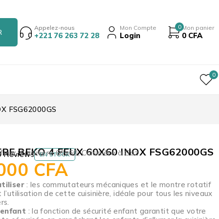
0
Appelez-nous
Mon Compte
Mon panier
+221 76 263 72 28
Login
0
CFA
0
NOX FSG62000GS
ERE BEKO 4 FEUX 60X60 INOX FSG62000GS
 feux
,
Cuisinière 60x60
,
Cuisinière à Gaz
0 Reviews
EN STOCK
 000
CFA
tiliser
: les commutateurs mécaniques et le montre rotatif
t l’utilisation de cette cuisinière, idéale pour tous les niveaux
rs.
 enfant
: la fonction de sécurité enfant garantit que votre