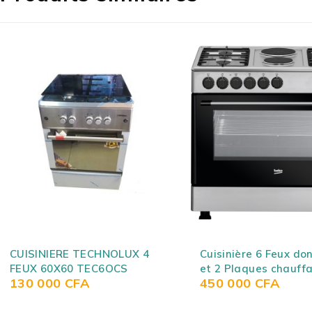
Cuisinière 6 Feux dont 4 Gaz
Cuisinière Roch à Ga
et 2 Plaques chauffantes
– 50x50 cm
450 000
CFA
110 000
CFA
Beko GE12121DX