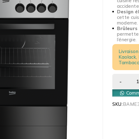
cuisine re
accidente
Design é
cette cui
moderne.
Brûleurs 
permetten
l’énergie.
Livraison
Kaolack,
Tambacou
Comma
SKU:
BAME