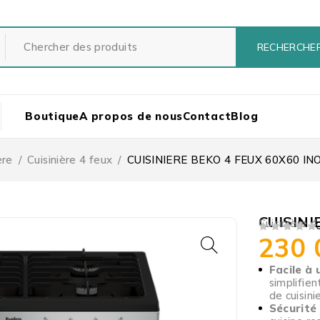
Boutique
A propos de nous
Contact
Blog
ère
/
Cuisinière 4 feux
/
CUISINIERE BEKO 4 FEUX 60X60 I
CUISINI
Cuisinière 4
230
SUR 5
Facile à u
simplifien
de cuisinie
Sécurité