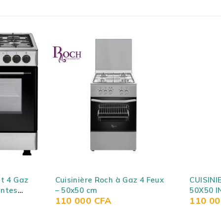
SOLD OUT
z 4 Feux
CUISINIERE ASTECH 4FEUX
CUISINI
50X50 INOX XA50GS
INOX GG
110 000
CFA
490 0