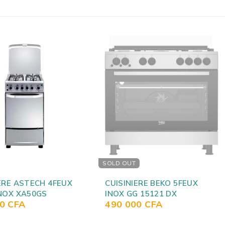
ERE BEKO 5FEUX
Cuisinière 5 Feux dont 4 Gaz
 15121 DX
et 1 Wok Beko GG 15114
00
CFA
420 000
CFA
DXNS