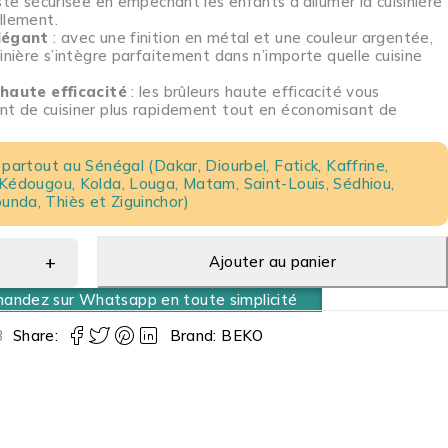
ste sécurisée en empêchant les enfants d’allumer la cuisinière
llement.
légant
: avec une finition en métal et une couleur argentée,
sinière s’intègre parfaitement dans n’importe quelle cuisine
haute efficacité
: les brûleurs haute efficacité vous
t de cuisiner plus rapidement tout en économisant de
 partout au Sénégal (Dakar, Diourbel, Fatick, Kaffrine,
 Kédougou, Kolda, Louga, Matam, Saint-Louis, Sédhiou,
nda, Thiès et Ziguinchor)
Ajouter au panier
ndez sur Whatsapp en toute simplicité
3
Share:
Brand:
BEKO