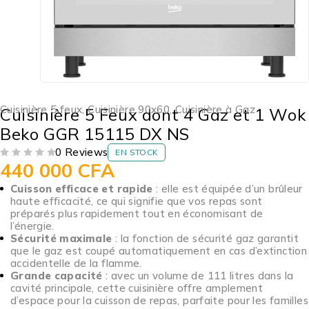
Cuisinière 5 feux
,
Cuisinière 90x60
,
Cuisinière à Gaz
Cuisinière 5 Feux dont 4 Gaz et 1 Wok
Beko GGR 15115 DX NS
0 Reviews
EN STOCK
440 000
CFA
SUR 5
Cuisson efficace et rapide
: elle est équipée d’un brûleur
haute efficacité, ce qui signifie que vos repas sont
préparés plus rapidement tout en économisant de
l’énergie.
Sécurité maximale
: la fonction de sécurité gaz garantit
que le gaz est coupé automatiquement en cas d’extinction
accidentelle de la flamme.
Grande capacité
: avec un volume de 111 litres dans la
cavité principale, cette cuisinière offre amplement
d’espace pour la cuisson de repas, parfaite pour les familles