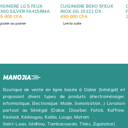
CUISINIERE BEKO 5FEUX
CUISINIERE TECHNOLUX 
INOX GG 15121 DX
FEUX 60X60 TEC6OCS
490 000
CFA
130 000
CFA
Lire la suite
Ajouter au panier
Boutique de vente en ligne basée à Dakar (Sénégal) et
proposant divers types de produits (électroménager,
informatique, Electronique, Mode, Sonorisation…) Livraison
partout au Sénégal (Dakar, Diourbel, Fatick, Kaffrine,
Kaolack, Kédougou, Kolda, Louga, Matam
Saint-Louis, Sédhiou, Tambacounda, Thiès, Ziguinchor).