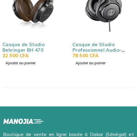
Casque de Studio
Casque de Studio
Behringer BH 470
Professionnel Audio-
32 500
CFA
TECHNICA ATH-M30X
78 500
CFA
Ajouter au panier
Ajouter au panier
Boutique de vente en ligne basée à Dakar (Sénégal) et