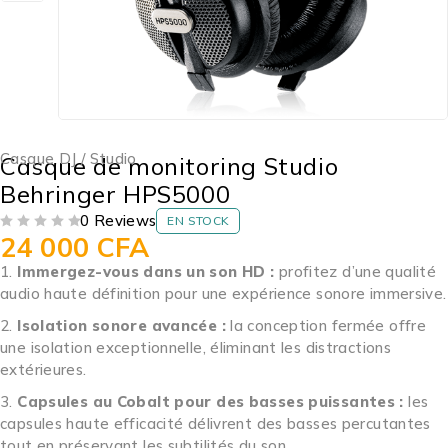
Casque DJ / Studio
Casque de monitoring Studio
Behringer HPS5000
0 Reviews
EN STOCK
24 000
CFA
SUR 5
Immergez-vous dans un son HD :
profitez d’une qualité
audio haute définition pour une expérience sonore immersive.
Isolation sonore avancée :
la conception fermée offre
une isolation exceptionnelle, éliminant les distractions
extérieures.
Capsules au Cobalt pour des basses puissantes :
les
capsules haute efficacité délivrent des basses percutantes
tout en préservant les subtilités du son.