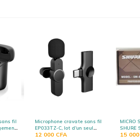
ans fil
MICRO SANS FIL UNIVERSEL
Mini Mi
seul
SHURE SM-810A - SHURE
sans fil
15 000
CFA
12 00
Android
MICROPHONE+AMPLI SM-
de charg