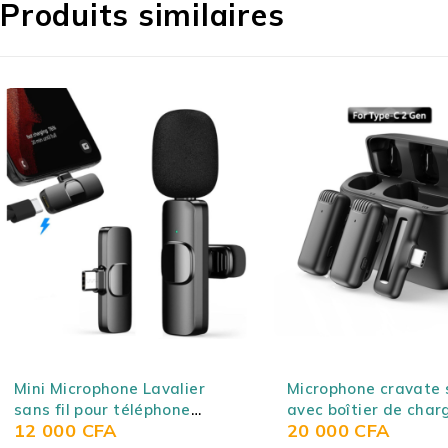
Produits similaires
Microphone cravate sans fil
Microphone cravate s
avec boîtier de chargement,
EP033TZ-C, lot d'un 
20 000
CFA
12 000
CFA
lot de double micro à revers
micro à revers pour 