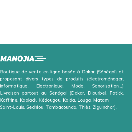
pour android , micros sans fil
Type-c, micros sans f
pour enregistrement audio
enregistrement audi
vidéo, interview, Vlog,
interview, Vlog, diff
diffusion en direct, TikTok,
direct, TikTok, YouTu
YouTube, réduction du bruit
réduction du bruit P
Plug & Play synchronisation
Play synchronisation
automatique - WIRELESS
automatique - WIR
MICROPHONE / MICRO
MICROPHONE / MIC
CRAVATE SANS FIL J13-C /
CRAVATE SANS FIL
TYPE-C
EP033TZ-C
Boutique de vente en ligne basée à Dakar (Sénégal) et
proposant divers types de produits (électroménager,
informatique, Electronique, Mode, Sonorisation…)
Livraison partout au Sénégal (Dakar, Diourbel, Fatick,
Kaffrine, Kaolack, Kédougou, Kolda, Louga, Matam
Saint-Louis, Sédhiou, Tambacounda, Thiès, Ziguinchor).