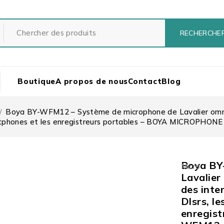
Boutique
A propos de nous
Contact
Blog
/
Boya BY-WFM12 – Système de microphone de Lavalier omnidi
smartphones et les enregistreurs portables – BOYA MICROPHO
Boya BY
Micro
Lavalier
des inte
Dlsrs, l
enregis