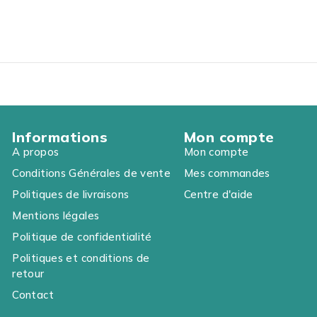
il pour
810A
micro à 
o vidéo,
micros s
usion en
enregis
be,
intervie
lug &
direct, 
réductio
ELESS
Play sy
RO
automat
MICROP
Informations
Mon compte
CRAVATE
A propos
Mon compte
Conditions Générales de vente
Mes commandes
Politiques de livraisons
Centre d'aide
Mentions légales
Politique de confidentialité
Politiques et conditions de
retour
Contact