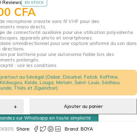
0 Reviews
EN STOCK
000
CFA
e microphone cravate sans fil VHF pour des
ements mono directs.
e de connectivité auxiliaire pour une utilisation polyvalente
scopes, appareils photo et smartphones.
laire omnidirectionnel pour une capture uniforme du son dans
 directions.
ion par batterie pour une autonomie fiable lors des
ements prolongés.
epté : voir les conditions
 partout au Sénégal (Dakar, Diourbel, Fatick, Kaffrine,
 Kédougou, Kolda, Louga, Matam, Saint-Louis, Sédhiou,
nda, Thiès et Ziguinchor)
Ajouter au panier
ndez sur Whatsapp en toute simplicité
DK805
Share:
Brand:
BOYA