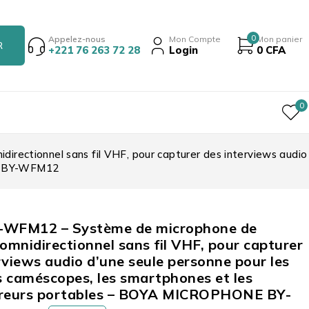
0
Appelez-nous
Mon Compte
Mon panier
+221 76 263 72 28
Login
0
CFA
0
rectionnel sans fil VHF, pour capturer des interviews audio
NE BY-WFM12
-WFM12 – Système de microphone de
 omnidirectionnel sans fil VHF, pour capturer
rviews audio d’une seule personne pour les
es caméscopes, les smartphones et les
treurs portables – BOYA MICROPHONE BY-