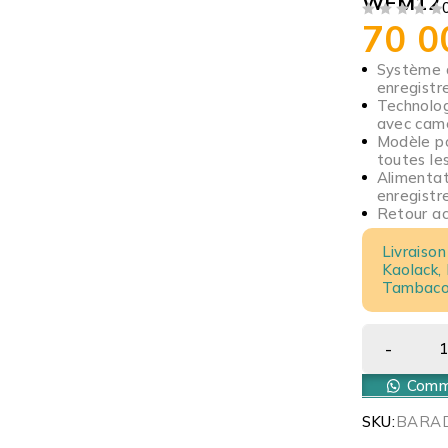
WFM12
70 
SUR 5
Système d
enregistr
Technologi
avec camé
Modèle po
toutes les
Alimentat
enregistr
Retour acc
Livraison
Kaolack,
Tambacou
Comma
SKU:
BARA