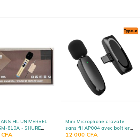
crophone cravate
Microphone cravate sans fil
 AP004 avec boîtier
double micro à revers pour
0
CFA
19 000
CFA
ement, lot d'un seul
Camera, Android, Ordinateur