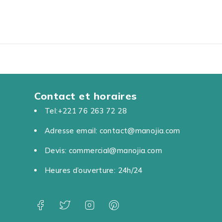
revers pour Type-c,
et IOS, Micros sans fil pour
ans fil pour
enregistrement audio vidéo,
trement audio vidéo,
interview, Vlog, diffusion en
w, Vlog, diffusion en
direct, TikTok, YouTube,
TikTok, YouTube,
réduction du bruit Plug &
n du bruit Plug &
Play synchronisation
nchronisation
automatique - WIRELESS
ique - WIRELESS
MICROPHONE / MICRO
HONE / MICRO
CRAVATE SANS FIL AP009-
Contact et horaires
 SANS FIL AP004-C
3IN1
Tel:+221 76 263 72 28
Adresse email: contact@manojia.com
Devis: commercial@manojia.com
Heures d’ouverture: 24h/24