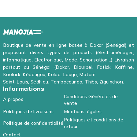
uit Plug &
réduction du bruit Plug &
réduction du b
ation
Play synchronisation
Play synchroni
 WIRELESS
automatique - WIRELESS
automatique 
MICRO
MICROPHONE / MICRO
MICROPHONE /
IL J11-L /
CRAVATE SANS FIL
CRAVATE SANS
AP031-3IN1
AP003-2-3IN1
Boutique de vente en ligne basée à Dakar (Sénégal) et
proposant divers types de produits (électroménager,
informatique, Electronique, Mode, Sonorisation…) Livraison
partout au Sénégal (Dakar, Diourbel, Fatick, Kaffrine,
Kaolack, Kédougou, Kolda, Louga, Matam
Saint-Louis, Sédhiou, Tambacounda, Thiès, Ziguinchor).
Informations
Conditions Générales de
A propos
vente
Politiques de livraisons
Mentions légales
Politiques et conditions de
Politique de confidentialité
retour
Contact