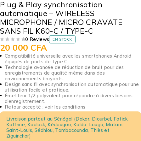
Plug & Play synchronisation
automatique – WIRELESS
MICROPHONE / MICRO CRAVATE
SANS FIL K60-C / TYPE-C
0 Reviews
EN STOCK
20 000
CFA
SUR 5
Compatibilité universelle avec les smartphones Android
équipés de ports de type C.
Technologie avancée de réduction de bruit pour des
enregistrements de qualité même dans des
environnements bruyants.
Design sans fil avec synchronisation automatique pour une
utilisation facile et pratique.
Émetteur 1/2 polyvalent pour répondre à divers besoins
d’enregistrement.
Retour accepté : voir les conditions
Livraison partout au Sénégal (Dakar, Diourbel, Fatick,
Kaffrine, Kaolack, Kédougou, Kolda, Louga, Matam,
Saint-Louis, Sédhiou, Tambacounda, Thiès et
Ziguinchor)