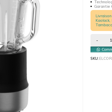
Technolog
Garantie 
Livraison
Kaolack,
Tambacou
Comma
SKU:
ELCOR