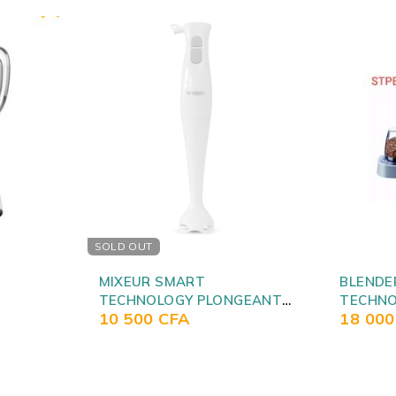
BLENDER SMART
BLENDE
GEANT
TECHNOLOGY 1,5L
TECHNO
18 000
CFA
12 50
STPE1220