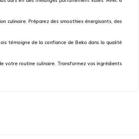
lus durs en des mélanges parfaitement lisses. Avec 6
ion culinaire. Préparez des smoothies énergisants, des
ois témoigne de la confiance de Beko dans la qualité
otre routine culinaire. Transformez vos ingrédients