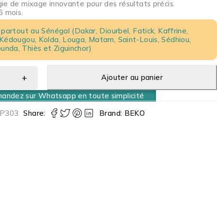
ie de mixage innovante pour des résultats précis.
6 mois.
 partout au Sénégal (Dakar, Diourbel, Fatick, Kaffrine,
 Kédougou, Kolda, Louga, Matam, Saint-Louis, Sédhiou,
nda, Thiès et Ziguinchor)
Ajouter au panier
ndez sur Whatsapp en toute simplicité
P303
Share:
Brand:
BEKO