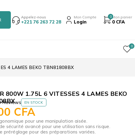
0
Appelez-nous
Mon Compte
Mon panier
+221 76 263 72 28
Login
0
CFA
0
SES 4 LAMES BEKO TBN81808BX
 800W 1.75L 6 VITESSES 4 LAMES BEKO
08BX
0 Reviews
EN STOCK
000
CFA
gonomique pour une manipulation aisée.
e sécurité avancé pour une utilisation sans risque.
e préréglage pour des préparations variées.