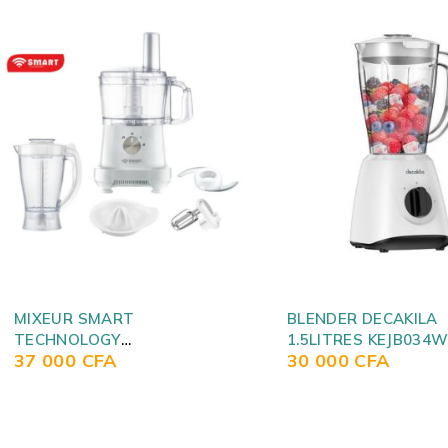
SOLD OUT
BLENDER DECAKILA
MIXEUR SMART
1.5LITRES KEJB034W
TECHNOLOGY PLON
30 000
CFA
10 500
CFA
STPE-871P