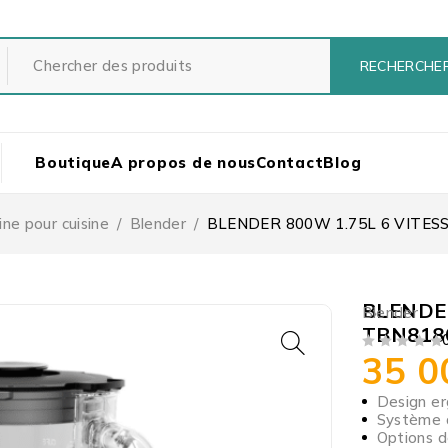
Boutique
A propos de nous
Contact
Blog
ne pour cuisine
/
Blender
/
BLENDER 800W 1.75L 6 VITES
BLENDER
Blender
TBN818
35 
SUR 5
Design er
Système d
Options d