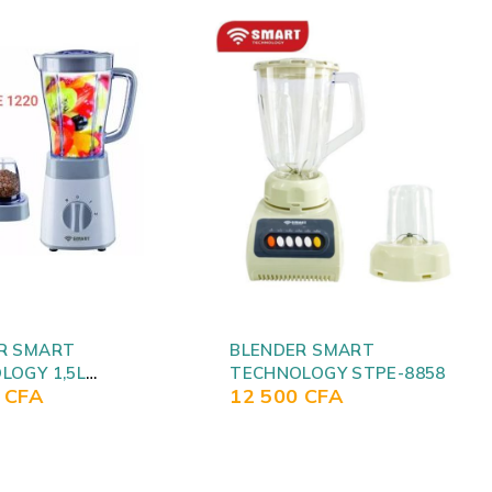
R SMART
BLENDER SMART
LOGY STPE-8858
TECHNOLOGY NOIR
0
CFA
14 000
CFA
STPE1020B