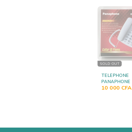
SOLD OUT
TELEPHONE
PANAPHONE 
10 000
CFA
T2019CID