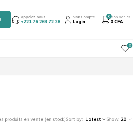
0
Appelez-nous
Mon Compte
Mon panier
+221 76 263 72 28
Login
0
CFA
0
es produits en vente (en stock)
Sort by
Latest
Show:
20