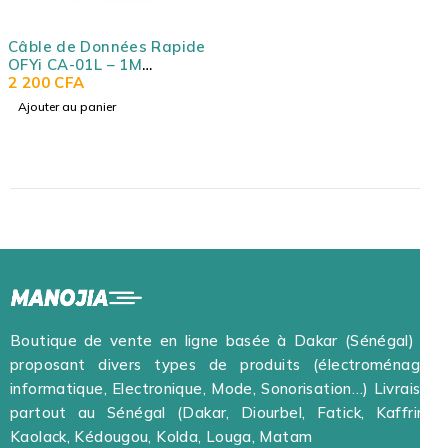
Câble de Données Rapide
OFYi CA-01L – 1M
Lightning (2.4A)
2 200
CFA
Ajouter au panier
Boutique de vente en ligne basée à Dakar (Sénégal) et
proposant divers types de produits (électroménager,
informatique, Electronique, Mode, Sonorisation…) Livraison
partout au Sénégal (Dakar, Diourbel, Fatick, Kaffrine,
Kaolack, Kédougou, Kolda, Louga, Matam