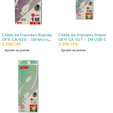
Câble de Données Rapide
Câble de Données Rapide
OFYi CA-01V – 1M Micro
OFYi CA-01T – 1M USB-C
USB (V8) (2.4A)
2 200
CFA
(2.4A)
2 200
CFA
Ajouter au panier
Ajouter au panier