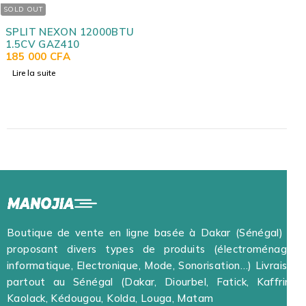
SOLD OUT
SPLIT NEXON 12000BTU
1.5CV GAZ410
185 000
CFA
Lire la suite
Boutique de vente en ligne basée à Dakar (Sénégal) et
proposant divers types de produits (électroménager,
informatique, Electronique, Mode, Sonorisation…) Livraison
partout au Sénégal (Dakar, Diourbel, Fatick, Kaffrine,
Kaolack, Kédougou, Kolda, Louga, Matam