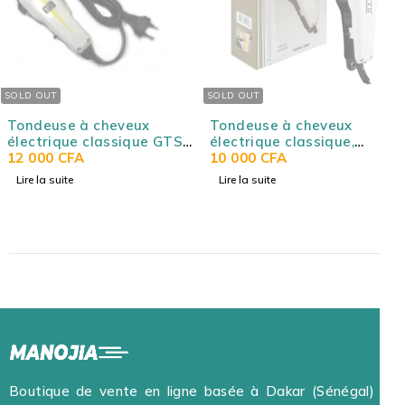
SOLD OUT
SOLD OUT
Tondeuse à cheveux
Tondeuse à cheveux
électrique classique GTS-
électrique classique,
3800, Super lame, robuste,
12 000
CFA
Super lame, robuste, 8-
10 000
CFA
8-15W, rasoir pour salon
15W, rasoir pour salon de
Lire la suite
Lire la suite
de coiffure, silencieux
coiffure, silencieux GTS-
GTS-3800
2800
Boutique de vente en ligne basée à Dakar (Sénégal) et