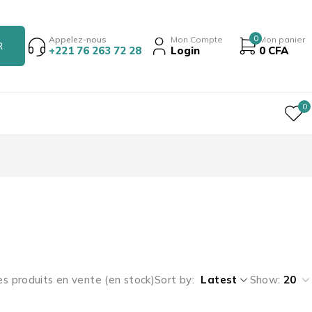
0
Appelez-nous
Mon Compte
Mon panier
+221 76 263 72 28
Login
0
CFA
0
es produits en vente (en stock)
Sort by
Latest
Show:
20