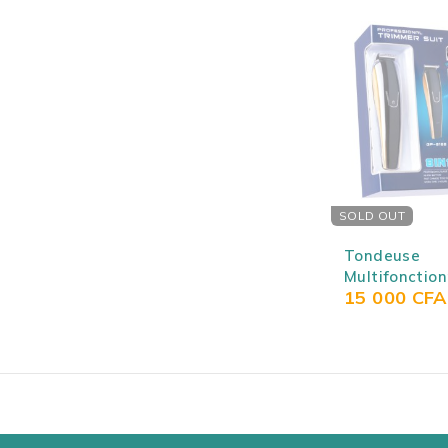
SOLD OUT
Tondeuse
Multifonction
15 000
CFA
Rechargeabl
GENPAI GP-8