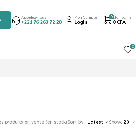
0
Appelez-nous
Mon Compte
Mon panier
+221 76 263 72 28
Login
0
CFA
0
es produits en vente (en stock)
Sort by
Latest
Show:
20