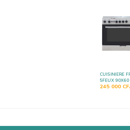
CUISINIERE 
5FEUX 90X60
245 000
CF
GRIS 14003 