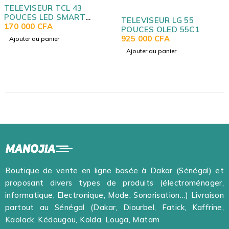
L 43
MART
TELEVISEUR LG 55
TELEVISEUR 
POUCES OLED 55C1
LG 32 POUCES
925 000
CFA
LP500BPTA
110 000
CFA
Ajouter au panier
Ajouter au panier
Boutique de vente en ligne basée à Dakar (Sénégal) et
proposant divers types de produits (électroménager,
informatique, Electronique, Mode, Sonorisation…) Livraison
partout au Sénégal (Dakar, Diourbel, Fatick, Kaffrine,
Kaolack, Kédougou, Kolda, Louga, Matam