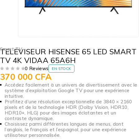
Smart TV
TELEVISEUR HISENSE 65 LED SMART
TV 4K VIDAA 65A6H
0 Reviews
EN STOCK
370 000
CFA
SUR 5
Accédez facilement à un univers de divertissement avec le
système d’exploitation Google TV pour une expérience
intuitive.
Profitez d’une résolution exceptionnelle de 3840 × 2160
pixels et de la technologie HDR (Dolby Vision, HDR10,
HDR10+, HLG) pour des images éclatantes et un
contraste dynamique.
Choisissez parmi différentes langues de menus, dont
l’anglais, le français et l’espagnol, pour une expérience
utilisateur personnalisée.