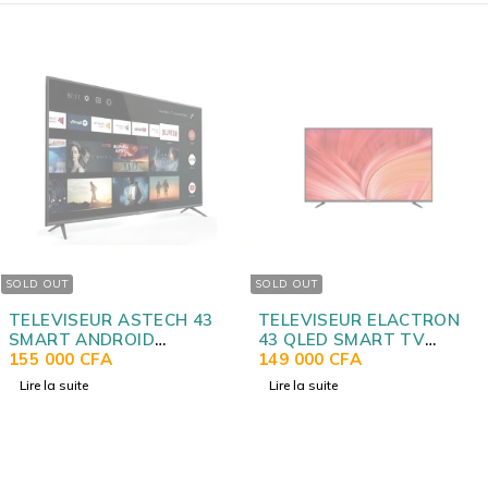
SOLD OUT
CH 43
TELEVISEUR ELACTRON
TELEVISEUR AST
43 QLED SMART TV
ANDROID SOUN
ANDROID TS4361S
149 000
CFA
55LX300QD
340 000
CFA
Lire la suite
Ajouter au panier