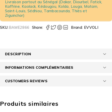
Livraison partout au Sénégal (Dakar, Diourbel, Fatick,
Kaffrine, Kaolack, Kédougou, Kolda, Louga, Matam,
Saint-Louis, Sédhiou, Tambacounda, Thiès et
Ziguinchor)
SKU:
BAME2866
Share:
Brand:
EVVOLI
DESCRIPTION
INFORMATIONS COMPLÉMENTAIRES
CUSTOMERS REVIEWS
Produits similaires