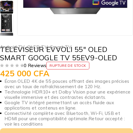
Android TV
,
OLED TV
,
Smart TV
TELEVISEUR EVVOLI 55″ OLED
SMART GOOGLE TV 55EV9-OLED
0 Reviews
RUPTURE DE STOCK
425 000
CFA
SUR 5
Écran OLED 4K de 55 pouces offrant des images précises
avec un taux de rafraîchissement de 120 Hz.
Technologie HDR10+ et Dolby Vision pour une expérience
visuelle immersive et des contrastes éclatants.
Google TV intégré permettant un accès fluide aux
applications et contenus en ligne.
Connectivité complète avec Bluetooth, Wi-Fi, USB et
HDMI pour une compatibilité optimale.
Retour accepté :
voir les conditions