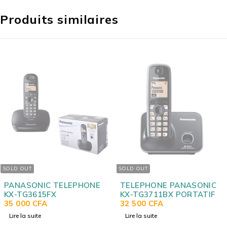
Produits similaires
UT
SOLD OUT
SOLD
SONIC TELEPHONE
TELEPHONE PANASONIC
TEL
G3615FX
KX-TG3711BX PORTATIF
KX-
00
CFA
32 500
CFA
FIXE
27 
a suite
Lire la suite
Lire