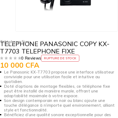
Téléphone Fixe
TELEPHONE PANASONIC COPY KX-
T7703 TELEPHONE FIXE
0 Reviews
RUPTURE DE STOCK
10 000
CFA
SUR 5
Le Panasonic KX-T7703 propose une interface utilisateur
conviviale pour une utilisation facile et intuitive au
quotidien.
Doté d’options de montage flexibles, ce téléphone fixe
peut être installé de manière murale, offrant une
adaptabilité maximale à votre espace.
Son design contemporain en noir ou blanc ajoute une
touche d’élégance à n’importe quel environnement, alliant
style et fonctionnalité.
Bénéficiez d’une qualité sonore exceptionnelle pour des