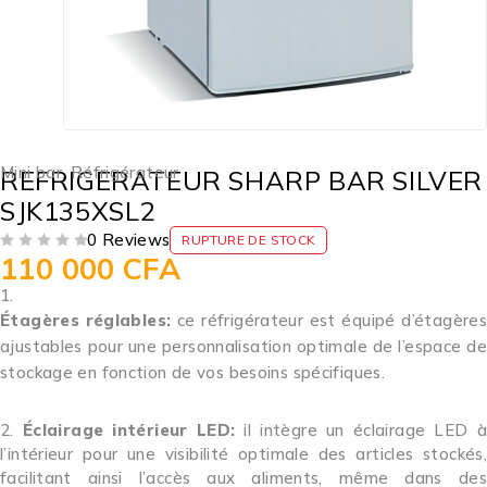
Mini bar
,
Réfrigérateur
REFRIGERATEUR SHARP BAR SILVER
SJK135XSL2
0 Reviews
RUPTURE DE STOCK
110 000
CFA
SUR 5
Étagères réglables:
ce réfrigérateur est équipé d’étagère
ajustables pour une personnalisation optimale de l’espace de
stockage en fonction de vos besoins spécifiques.
Éclairage intérieur LED:
il intègre un éclairage LED 
l’intérieur pour une visibilité optimale des articles stockés,
facilitant ainsi l’accès aux aliments, même dans des