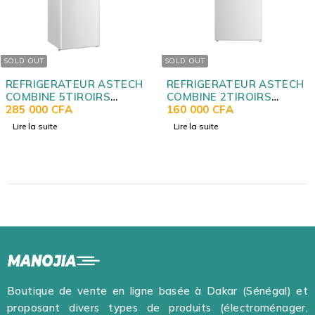
SOLD OUT
RATEUR ASTECH
REFRIGERATEUR ASTECH
REFRIG
 5TIROIRS
COMBINE 2TIROIRS
MINI BA
C 270
CFA
SILVER FC155S
160 000
CFA
RS06D
95 000
e
Lire la suite
Ajouter 
Boutique de vente en ligne basée à Dakar (Sénégal) et
proposant divers types de produits (électroménager,