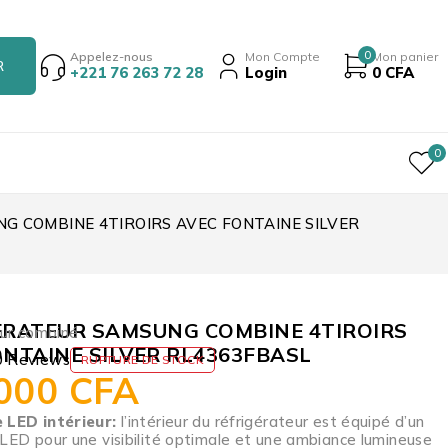
0
Appelez-nous
Mon Compte
Mon panier
+221 76 263 72 28
Login
0
CFA
0
G COMBINE 4TIROIRS AVEC FONTAINE SILVER
ERATEUR SAMSUNG COMBINE 4TIROIRS
ur combiné
ONTAINE SILVER RL4363FBASL
0 Reviews
RUPTURE DE STOCK
 000
CFA
 LED intérieur:
l’intérieur du réfrigérateur est équipé d’un
 LED pour une visibilité optimale et une ambiance lumineuse