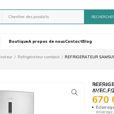
Boutique
A propos de nous
Contact
Blog
érateur
/
Réfrigérateur combiné
/
REFRIGERATEUR SAMSUN
REFRIG
Réfrigérate
AVEC F
670
SUR 5
Éclairage
éclairage