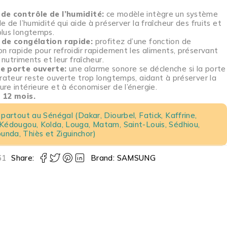
de contrôle de l’humidité:
ce modèle intègre un système
e de l’humidité qui aide à préserver la fraîcheur des fruits et
lus longtemps.
 de congélation rapide:
profitez d’une fonction de
on rapide pour refroidir rapidement les aliments, préservant
s nutriments et leur fraîcheur.
e porte ouverte:
une alarme sonore se déclenche si la porte
érateur reste ouverte trop longtemps, aidant à préserver la
re intérieure et à économiser de l’énergie.
 12 mois.
 partout au Sénégal (Dakar, Diourbel, Fatick, Kaffrine,
 Kédougou, Kolda, Louga, Matam, Saint-Louis, Sédhiou,
nda, Thiès et Ziguinchor)
61
Share:
Brand:
SAMSUNG