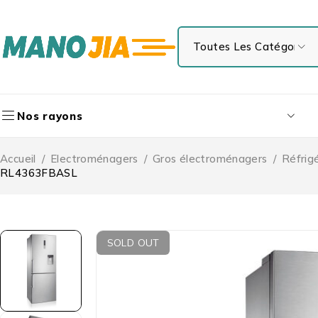
Nos rayons
Accueil
/
Electroménagers
/
Gros électroménagers
/
Réfrig
RL4363FBASL
SOLD OUT