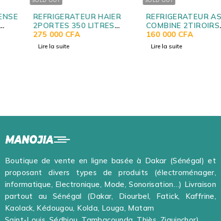
SOLD OUT
SOLD OUT
REFRIGERATEUR HAIER
REFRIGERATEUR ASTECH
2PORTES 350 LITRES
COMBINE 2TIROIRS
BLANC
275 000
CFA
SILVER FC155S
160 000
CFA
Lire la suite
Lire la suite
Boutique de vente en ligne basée à Dakar (Sénégal) et
proposant divers types de produits (électroménager,
informatique, Electronique, Mode, Sonorisation…) Livraison
partout au Sénégal (Dakar, Diourbel, Fatick, Kaffrine,
Kaolack, Kédougou, Kolda, Louga, Matam
Saint-Louis, Sédhiou, Tambacounda, Thiès, Ziguinchor).