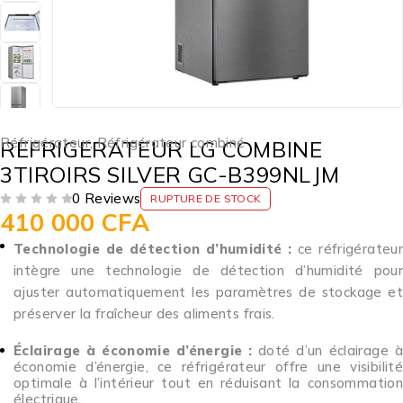
Réfrigérateur
,
Réfrigérateur combiné
REFRIGERATEUR LG COMBINE
3TIROIRS SILVER GC-B399NLJM
0 Reviews
RUPTURE DE STOCK
410 000
CFA
SUR 5
Technologie de détection d’humidité :
ce réfrigérateur
intègre une technologie de détection d’humidité pour
ajuster automatiquement les paramètres de stockage et
préserver la fraîcheur des aliments frais.
Éclairage à économie d’énergie :
doté d’un éclairage à
économie d’énergie, ce réfrigérateur offre une visibilité
optimale à l’intérieur tout en réduisant la consommation
électrique.