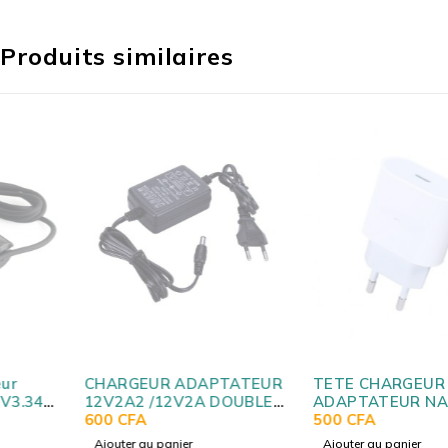
Produits similaires
CHARGEUR ADAPTATEUR
TETE CHARGEUR
12V2A2 /12V2A DOUBLE
ADAPTATEUR NARKEN /
CABLE MALIK
600
CFA
603p
500
CFA
Ajouter au panier
Ajouter au panier