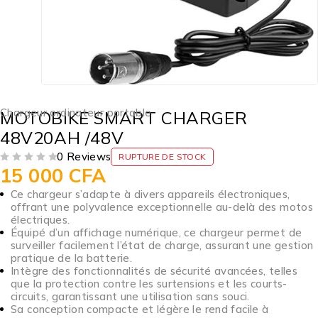
Chargeur ordinateur portable
MOTOBIKE SMART CHARGER
48V20AH /48V
0 Reviews
RUPTURE DE STOCK
15 000
CFA
SUR 5
Ce chargeur s’adapte à divers appareils électroniques,
offrant une polyvalence exceptionnelle au-delà des motos
électriques.
Équipé d’un affichage numérique, ce chargeur permet de
surveiller facilement l’état de charge, assurant une gestion
pratique de la batterie.
Intègre des fonctionnalités de sécurité avancées, telles
que la protection contre les surtensions et les courts-
circuits, garantissant une utilisation sans souci.
Sa conception compacte et légère le rend facile à