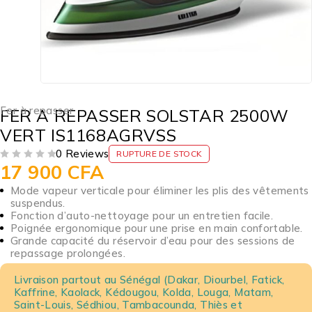
Fer à repasser
FER A REPASSER SOLSTAR 2500W
VERT IS1168AGRVSS
0 Reviews
RUPTURE DE STOCK
17 900
CFA
SUR 5
Mode vapeur verticale pour éliminer les plis des vêtements
suspendus.
Fonction d’auto-nettoyage pour un entretien facile.
Poignée ergonomique pour une prise en main confortable.
Grande capacité du réservoir d’eau pour des sessions de
repassage prolongées.
Livraison partout au Sénégal (Dakar, Diourbel, Fatick,
Kaffrine, Kaolack, Kédougou, Kolda, Louga, Matam,
Saint-Louis, Sédhiou, Tambacounda, Thiès et