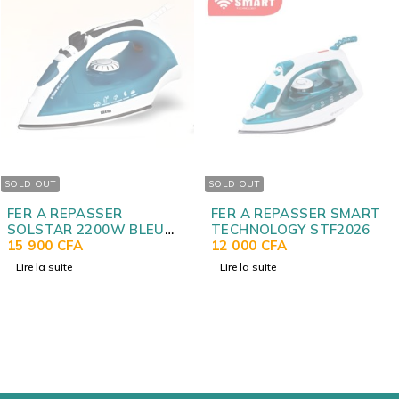
SOLD OUT
SOLD OUT
EPASSER
FER A REPASSER SMART
FER A 
 2200W BLEU
TECHNOLOGY STF2026
2000W 
BLVSS
FA
12 000
CFA
30 000
e
Lire la suite
Lire la su