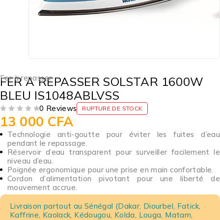
Fer à repasser
FER A REPASSER SOLSTAR 1600W
BLEU IS1048ABLVSS
0 Reviews
RUPTURE DE STOCK
13 000
CFA
SUR 5
Technologie anti-goutte pour éviter les fuites d’eau
pendant le repassage.
Réservoir d’eau transparent pour surveiller facilement le
niveau d’eau.
Poignée ergonomique pour une prise en main confortable.
Cordon d’alimentation pivotant pour une liberté de
mouvement accrue.
Livraison partout au Sénégal (Dakar, Diourbel, Fatick,
Kaffrine, Kaolack, Kédougou, Kolda, Louga, Matam,