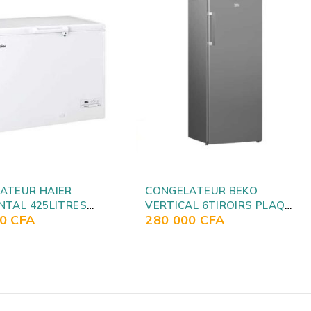
ATEUR BEKO
CONGELATEUR BEKO
AL 6TIROIRS PLAQ
VERTICAL 6TIROIRS
00
CFA
250 000
CFA
VER RFSE300S
NOFROST BLANC
FNE270K21W