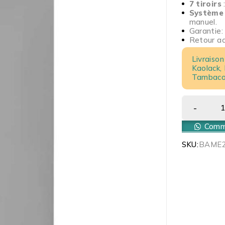
7 tiroirs
Système 
manuel.
Garantie:
Retour acc
Livraison
Kaolack,
Tambacou
Comma
SKU:
BAME2