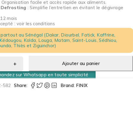
: Organisation facile et accès rapide aux aliments.
Defrosting
: Simplifie l’entretien en évitant le dégivrage
 12 mois
epté : voir les conditions
 partout au Sénégal (Dakar, Diourbel, Fatick, Kaffrine,
 Kédougou, Kolda, Louga, Matam, Saint-Louis, Sédhiou,
nda, Thiès et Ziguinchor)
Ajouter au panier
ndez sur Whatsapp en toute simplicité
-582
Share:
Brand:
FINIX