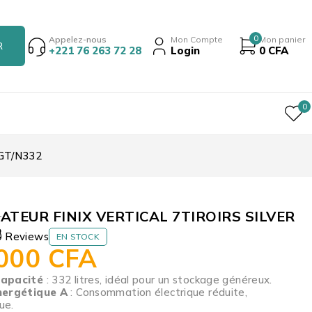
0
Appelez-nous
Mon Compte
Mon panier
+221 76 263 72 28
Login
0
CFA
0
GT/N332
TEUR FINIX VERTICAL 7TIROIRS SILVER
r
2
0 Reviews
EN STOCK
 000
CFA
apacité
: 332 litres, idéal pour un stockage généreux.
nergétique A
: Consommation électrique réduite,
ue.