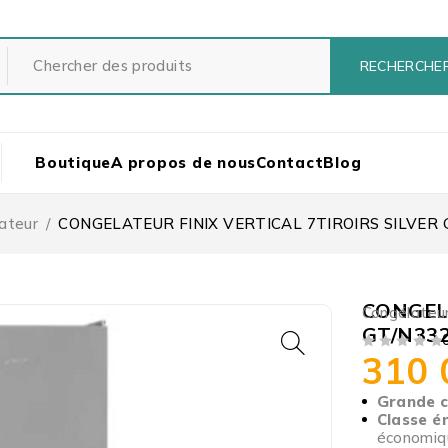
Boutique
A propos de nous
Contact
Blog
ateur
/
CONGELATEUR FINIX VERTICAL 7TIROIRS SILVER 
CONGELA
Congélateu
GT/N33
310
SUR 5
Grande c
Classe é
économiq