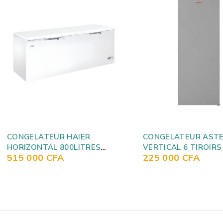
CONGELATEUR ASTECH
CONGELATEUR ELA
VERTICAL 6 TIROIRS PLAQ
HORIZONTAL 300LIT
225 000
CFA
175 000
CFA
ALU SILVER FA-230S
SILVER EL149CFS