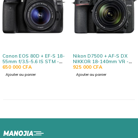
+ EF-S 18-
Nikon D7500 + AF-S DX
GoPro HERO10 
IS STM -
NIKKOR 18-140mm VR -
Appareil Phot
24.2 MP -
Appareil Photo Réflex
925 000
CFA
sportive étanc
470 000
CFA
 Ecran LCD
Numérique 20.9 MP -
Photo 23 MP H
Ajouter au panier
Ajouter au panier
entable -
Ecran inclinable 3.2" -
HyperSmooth 4.
jectif
Vidéo Ultra HD - Wi-Fi
8x - Double Ec
LiveStream 10
webcam - Contr
Wi-Fi/Bluetoot
intégrée