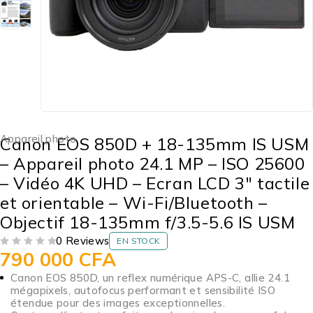
Appareil photo
Canon EOS 850D + 18-135mm IS USM
– Appareil photo 24.1 MP – ISO 25600
– Vidéo 4K UHD – Ecran LCD 3″ tactile
et orientable – Wi-Fi/Bluetooth –
Objectif 18-135mm f/3.5-5.6 IS USM
0 Reviews
EN STOCK
790 000
CFA
SUR 5
Canon EOS 850D, un reflex numérique APS-C, allie 24.1
mégapixels, autofocus performant et sensibilité ISO
étendue pour des images exceptionnelles.