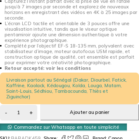
Capturez l’instant parfait avec la prise de vue en rafale
jusqu’à 7 images par seconde et explorez de nouveaux
horizons en enregistrant des vidéos en 4K à 25 images par
seconde.
L’écran LCD tactile et orientable de 3 pouces offre une
visualisation intuitive, tandis que le viseur optique
pentamiroir ajoute une dimension authentique à votre
expérience photographique.
Complété par l’objectif EF-S 18-135 mm, polyvalent avec
stabilisateur d’image, moteur autofocus USM rapide, et
construction optique de qualité, cet ensemble est parfait
pour exprimer votre créativité photographique.
Retour accepté: voir les conditions
Livraison partout au Sénégal (Dakar, Diourbel, Fatick,
Kaffrine, Kaolack, Kédougou, Kolda, Louga, Matam,
Saint-Louis, Sédhiou, Tambacounda, Thiès et
Ziguinchor)
Ajouter au panier
Commandez sur Whatsapp en toute simplicité
SKU:
BARADK459
Share:
Brand:
Canon