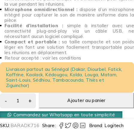
la vue pendant les réunions.
Microphone omnidirectionnel :
dispose d’un microphon
intégré pour capturer le son de manière uniforme dans la
pièce.
Facilité d’installation :
simple à installer avec un
connectivité plug-and-play via un câble USB, ne
nécessitant aucun logiciel compliqué.
Compact et portable :
sa taille compacte et son poids
léger en font une solution facilement transportable pour
les réunions en déplacement.
Retour accepté : voir les conditions
Livraison partout au Sénégal (Dakar, Diourbel, Fatick,
Kaffrine, Kaolack, Kédougou, Kolda, Louga, Matam,
Saint-Louis, Sédhiou, Tambacounda, Thiès et
Ziguinchor)
Ajouter au panier
Commandez sur Whatsapp en toute simplicité
SKU:
BARADK716
Share:
Brand:
Logitech