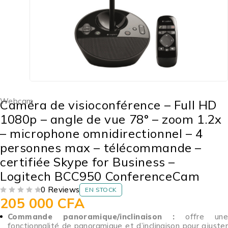
Webcam
Caméra de visioconférence – Full HD
1080p – angle de vue 78° – zoom 1.2x
– microphone omnidirectionnel – 4
personnes max – télécommande –
certifiée Skype for Business –
Logitech BCC950 ConferenceCam
0 Reviews
EN STOCK
205 000
CFA
SUR 5
Commande panoramique/inclinaison :
offre une
fonctionnalité de panoramique et d’inclinaison pour ajuster