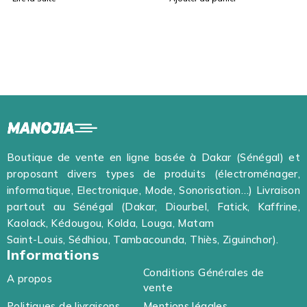
Surface Pro Type Cover
Noir - Clavier Surface Pro
8, 9,10
Boutique de vente en ligne basée à Dakar (Sénégal) et
proposant divers types de produits (électroménager,
informatique, Electronique, Mode, Sonorisation…) Livraison
partout au Sénégal (Dakar, Diourbel, Fatick, Kaffrine,
Kaolack, Kédougou, Kolda, Louga, Matam
Saint-Louis, Sédhiou, Tambacounda, Thiès, Ziguinchor).
Informations
Conditions Générales de
A propos
vente
Politiques de livraisons
Mentions légales