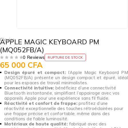
Clavier
APPLE MAGIC KEYBOARD PM
(MQ052FB/A)
0 Reviews
RUPTURE DE STOCK
65 000
CFA
SUR 5
Design épuré et compact:
l’Apple Magic Keyboard P
(MQ052FB/A) présente un design compact et épuré, idéal
pour les espaces de travail minimalistes.
Connectivité intuitive:
bénéficiez d’une connectivité
Bluetooth instantanée, simplifiant l’appairage avec vos
appareils Apple pour une expérience sans fil fluide.
Réactivité et confort de frappe:
profitez d’une
réactivité exceptionnelle des touches rétroéclairées pour
une frappe précise et confortable, même dans des
conditions de faible luminosité.
Matériaux de haute qualité:
fabriqué avec des